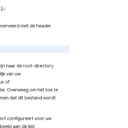
ll-
eserveerd met de header
ijn naar de root-directory
ijk van uw
ux of
tie. Overweeg om het toe te
omen dat dit bestand wordt
rect configureert voor uw
eld aan de lijst