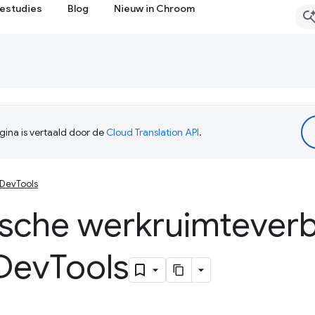
estudies
Blog
Nieuw in Chroom
ina is vertaald door de
Cloud Translation API
.
DevTools
sche werkruimteverbi
Dev
Tools