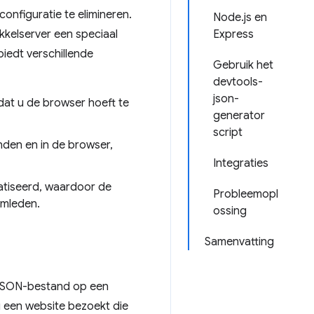
onfiguratie te elimineren.
Node.js en
kkelserver een speciaal
Express
iedt verschillende
Gebruik het
devtools-
json-
dat u de browser hoeft te
generator
script
nden en in de browser,
Integraties
atiseerd, waardoor de
Probleemopl
eamleden.
ossing
Samenvatting
 JSON-bestand op een
 een website bezoekt die