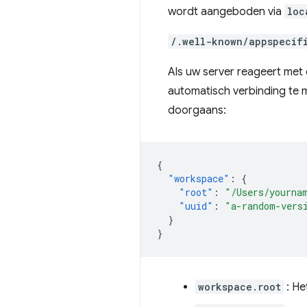
wordt aangeboden via
loc
/.well-known/appspecif
Als uw server reageert met
automatisch verbinding te
doorgaans:
{
"workspace"
:
{
"root"
:
"/Users/yourna
"uuid"
:
"a-random-vers
}
}
workspace.root
: He