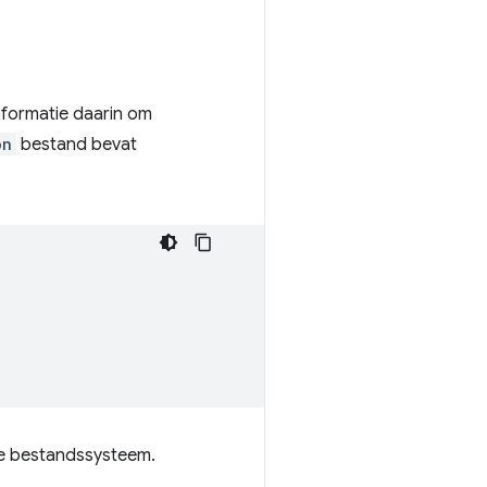
nformatie daarin om
on
bestand bevat
le bestandssysteem.