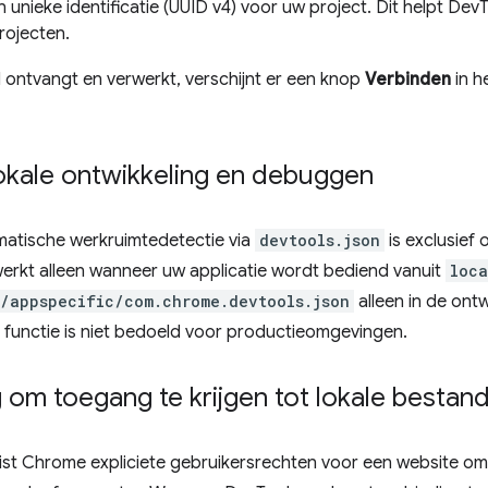
n unieke identificatie (UUID v4) voor uw project. Dit helpt D
rojecten.
 ontvangt en verwerkt, verschijnt er een knop
Verbinden
in h
kale ontwikkeling en debuggen
atische werkruimtedetectie via
devtools.json
is exclusief
erkt alleen wanneer uw applicatie wordt bediend vanuit
loca
/appspecific/com.chrome.devtools.json
alleen in de on
 functie is niet bedoeld voor productieomgevingen.
om toegang te krijgen tot lokale bestan
ist Chrome expliciete gebruikersrechten voor een website om 