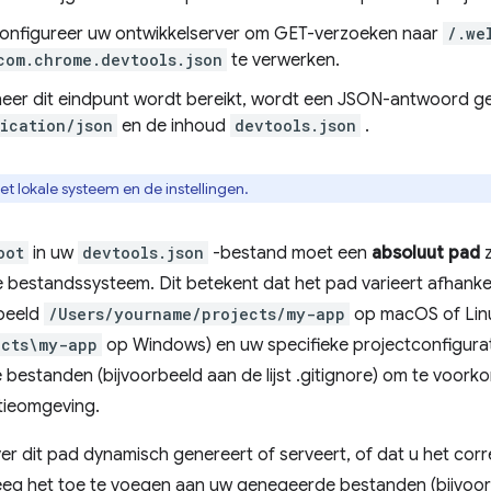
onfigureer uw ontwikkelserver om GET-verzoeken naar
/.we
com.chrome.devtools.json
te verwerken.
er dit eindpunt wordt bereikt, wordt een JSON-antwoord g
ication/json
en de inhoud
devtools.json
.
het lokale systeem en de instellingen.
oot
in uw
devtools.json
-bestand moet een
absoluut pad
z
e bestandssysteem. Dit betekent dat het pad varieert afhankel
rbeeld
/Users/yourname/projects/my-app
op macOS of Lin
ects\my-app
op Windows) en uw specifieke projectconfigura
estanden (bijvoorbeeld aan de lijst .gitignore) om te voork
tieomgeving.
rver dit pad dynamisch genereert of serveert, of dat u het cor
g het toe te voegen aan uw genegeerde bestanden (bijvoorbe