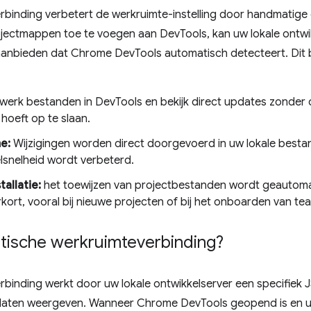
inding verbetert de werkruimte-instelling door handmatige c
ojectmappen toe te voegen aan DevTools, kan uw lokale ontwi
anbieden dat Chrome DevTools automatisch detecteert. Dit b
erk bestanden in DevTools en bekijk direct updates zonder 
hoeft op te slaan.
me:
Wijzigingen worden direct doorgevoerd in uw lokale besta
snelheid wordt verbeterd.
allatie:
het toewijzen van projectbestanden wordt geautom
verkort, vooral bij nieuwe projecten of bij het onboarden van t
ische werkruimteverbinding?
binding werkt door uw lokale ontwikkelserver een specifiek
 laten weergeven. Wanneer Chrome DevTools geopend is en u