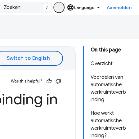
/
Aanmelden
On this page
Overzicht
Voordelen van
Was this helpful?
automatische
werkruimteverb
nding in
inding
Hoe werkt
automatische
werkruimteverb
inding?