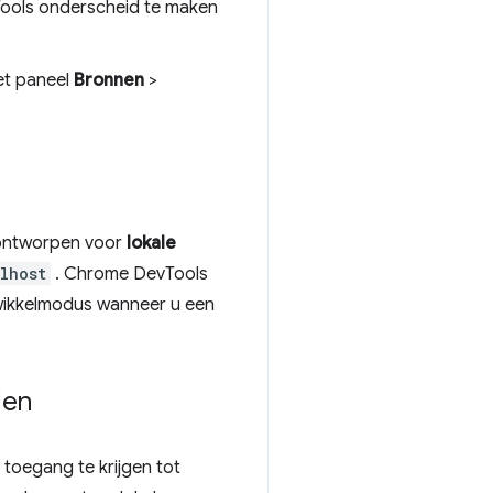
evTools onderscheid te maken
et paneel
Bronnen
>
 ontworpen voor
lokale
lhost
. Chrome DevTools
twikkelmodus wanneer u een
den
toegang te krijgen tot