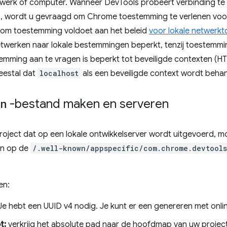
werk of computer. Wanneer DevTools probeert verbinding te
, wordt u gevraagd om Chrome toestemming te verlenen voor
k om toestemming voldoet aan het beleid
voor lokale netwerk
werken naar lokale bestemmingen beperkt, tenzij toestemmin
mming aan te vragen is beperkt tot beveiligde contexten (HT
eestal dat
localhost
als een beveiligde context wordt beha
n
-bestand maken en serveren
oject dat op een lokale ontwikkelserver wordt uitgevoerd, m
en op de
/.well-known/appspecific/com.chrome.devtools
en:
e hebt een UUID v4 nodig. Je kunt er een genereren met online
t:
verkrijg het absolute pad naar de hoofdmap van uw project