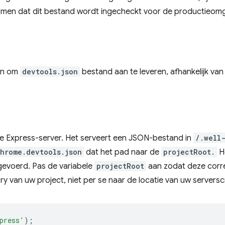
men dat dit bestand wordt ingecheckt voor de productieomg
ren om
devtools.json
bestand aan te leveren, afhankelijk va
ale Express-server. Het serveert een JSON-bestand in
/.well
hrome.devtools.json
dat het pad naar de
projectRoot.
He
tgevoerd. Pas de variabele
projectRoot
aan zodat deze corre
y van uw project, niet per se naar de locatie van uw serverscr
press'
);