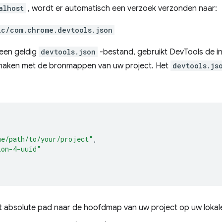
alhost
, wordt er automatisch een verzoek verzonden naar:
ic/com.chrome.devtools.json
 een geldig
devtools.json
-bestand, gebruikt DevTools de i
 maken met de bronmappen van uw project. Het
devtools.js
me/path/to/your/project"
,
ion-4-uuid"
t absolute pad naar de hoofdmap van uw project op uw loka