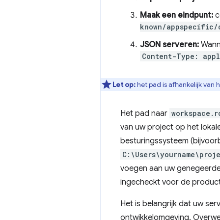
Maak een eindpunt:
c
known/appspecific/
JSON serveren:
Wanne
Content-Type: appl
Let op:
het pad is afhankelijk van 
Het pad naar
workspace.r
van uw project op het lokal
besturingssysteem (bijvoo
C:\Users\yourname\proj
voegen aan uw genegeerde b
ingecheckt voor de produc
Het is belangrijk dat uw se
ontwikkelomgeving. Overwee