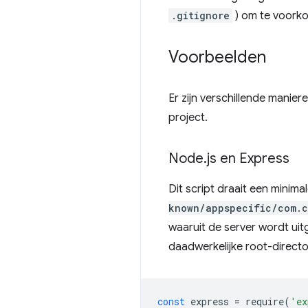
.gitignore
) om te voorko
Voorbeelden
Er zijn verschillende manie
project.
Node
.
js en Express
Dit script draait een minim
known/appspecific/com.c
waaruit de server wordt ui
daadwerkelijke root-director
const
express
=
require
(
'ex