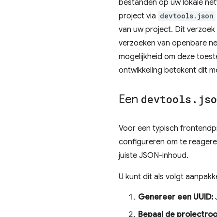
bestanden op uw lokale net
project via
devtools.json
van uw project. Dit verzoe
verzoeken van openbare net
mogelijkheid om deze toeste
ontwikkeling betekent dit m
Een
devtools
.
jso
Voor een typisch frontendpr
configureren om te reager
juiste JSON-inhoud.
U kunt dit als volgt aanpakk
Genereer een UUID:
J
Bepaal de projectroo