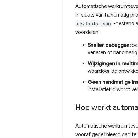
Automatische werkruimteverb
In plaats van handmatig pr
devtools.json
-bestand a
voordelen:
Sneller debuggen:
bew
verlaten of handmatig 
Wijzigingen in realti
waardoor de ontwikkel
Geen handmatige inst
installatietijd wordt 
Hoe werkt automat
Automatische werkruimtever
vooraf gedefinieerd pad te