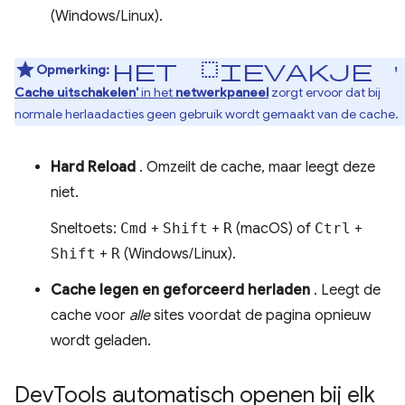
(Windows/Linux).
het selectievakje '
Opmerking:
Cache uitschakelen'
in het
netwerkpaneel
zorgt ervoor dat bij
normale herlaadacties geen gebruik wordt gemaakt van de cache.
Hard Reload
. Omzeilt de cache, maar leegt deze
niet.
Sneltoets:
Cmd
+
Shift
+
R
(macOS) of
Ctrl
+
Shift
+
R
(Windows/Linux).
Cache legen en geforceerd herladen
. Leegt de
cache voor
alle
sites voordat de pagina opnieuw
wordt geladen.
Dev
Tools automatisch openen bij elk