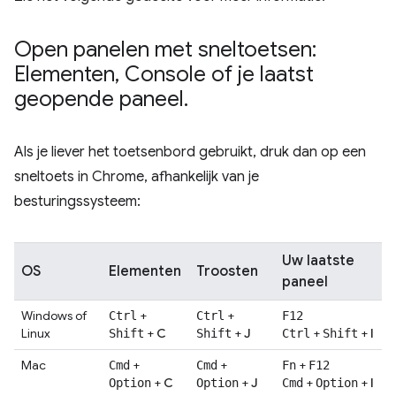
Open panelen met sneltoetsen:
Elementen
,
Console of je laatst
geopende paneel
.
Als je liever het toetsenbord gebruikt, druk dan op een
sneltoets in Chrome, afhankelijk van je
besturingssysteem:
Uw laatste
OS
Elementen
Troosten
paneel
Windows of
+
+
Ctrl
Ctrl
F12
Linux
+
C
+
J
+
+
I
Shift
Shift
Ctrl
Shift
Mac
+
+
+
Cmd
Cmd
Fn
F12
+
C
+
J
+
+
I
Option
Option
Cmd
Option