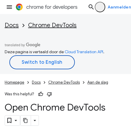
Aanmelden
Docs
Chrome DevTools
Deze pagina is vertaald door de
Cloud Translation API
.
Homepage
Docs
Chrome DevTools
Aan de slag
Was this helpful?
Open Chrome Dev
Tools