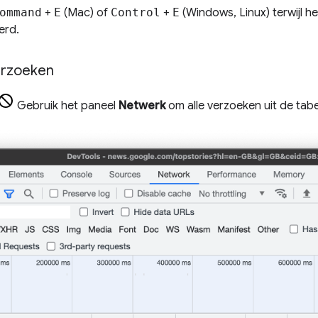
ommand
+
E
(Mac) of
Control
+
E
(Windows, Linux) terwijl h
erd.
erzoeken
Gebruik het paneel
Netwerk
om alle verzoeken uit de tab