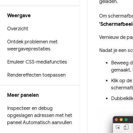
geladen.
Weergave
Om schermafbee
'Schermafbeel
Overzicht
Vernieuw de pag
Ontdek problemen met
weergaveprestaties
Nadat je een s
Emuleer CSS-mediafuncties
Beweeg de
gemaakt. E
Rendereffecten toepassen
Klik op de
schermafb
Meer panelen
Dubbelkli
Inspecteer en debug
opgeslagen adressen met het
paneel Automatisch aanvullen