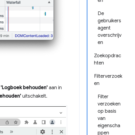
en
De
gebruikers
agent
overschrijv
en
Zoekopdrac
hten
Filterverzoek
en
e
'Logboek behouden'
aan in
behouden'
uitschakelt.
Filter
verzoeken
op basis
van
eigenscha
ppen