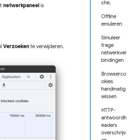
che.
et
netwerkpaneel
is
Offline
emuleren
Simuleer
trage
el
Verzoeken
te verwijderen.
netwerkver
bindingen
Browserco
okies
handmatig
wissen
HTTP-
antwoordh
eaders
overschrijv