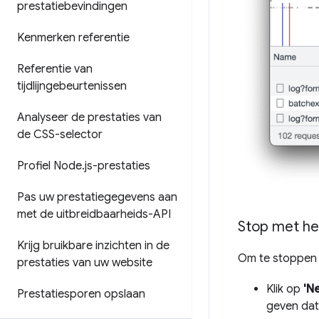
prestatiebevindingen
Kenmerken referentie
Referentie van
tijdlijngebeurtenissen
Analyseer de prestaties van
de CSS-selector
Profiel Node
.
js-prestaties
Pas uw prestatiegegevens aan
met de uitbreidbaarheids-API
Stop met he
Krijg bruikbare inzichten in de
Om te stoppen 
prestaties van uw website
Klik op
'N
Prestatiesporen opslaan
geven dat