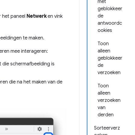
met
geblokkeer
de
 het paneel
Netwerk
en vink
antwoordc
ookies
eeldingen te maken.
Toon
alleen
eren mee interageren:
geblokkeer
 die schermafbeelding is
de
verzoeken
teren die na het maken van de
Toon
alleen
verzoeken
van
derden
Sorteerverz