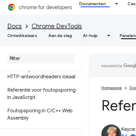
Debug originele code in plaats
Documenten
Cas
van geïmplementeerd met
bronkaarten
Docs
Chrome DevTools
negeerList bronkaartextensie
Ontwikkelaars
Aan de slag
AI-hulp
Panelen
Stel werkruimten in om
wijzigingen in bronbestanden
op te slaan
Overschrijf webinhoud en
HTTP-antwoordheaders lokaal
Homepage
Do
Referentie voor foutopsporing
in Java
Script
Refer
Foutopsporing in C
/
C++ Web
Assembly
Kayce