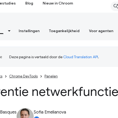
estudies
Blog
Nieuw in Chroom
Instellingen
Toegankelijkheid
Voor agenten
Deze pagina is vertaald door de
Cloud Translation API
.
cs
Chrome DevTools
Panelen
entie netwerkfuncti
 Basques
Sofia Emelianova