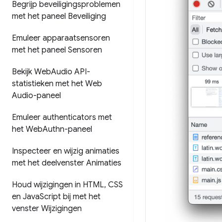
Begrijp beveiligingsproblemen
met het paneel Beveiliging
Emuleer apparaatsensoren
met het paneel Sensoren
Bekijk Web
Audio API-
statistieken met het Web
Audio-paneel
Emuleer authenticators met
het Web
Authn-paneel
Inspecteer en wijzig animaties
met het deelvenster Animaties
Houd wijzigingen in HTML
,
CSS
en Java
Script bij met het
venster Wijzigingen