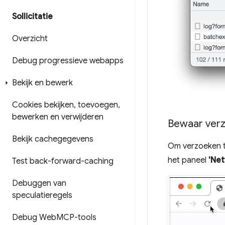
Sollicitatie
Overzicht
Debug progressieve webapps
Bekijk en bewerk
Cookies bekijken
,
toevoegen
,
bewerken en verwijderen
Bewaar verzo
Bekijk cachegegevens
Om verzoeken te
het paneel
'Net
Test back-forward-caching
Debuggen van
speculatieregels
Debug Web
MCP-tools