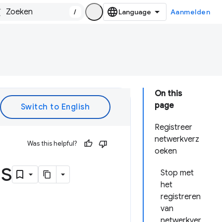
/
Aanmelden
On this
page
Registreer
netwerkverz
Was this helpful?
oeken
es
Stop met
het
registreren
van
netwerkver