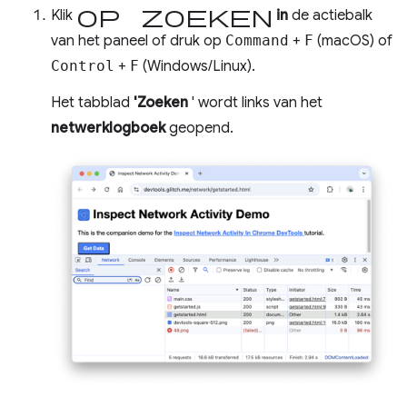
op Zoeken
Klik
in
de actiebalk
van het paneel of druk op
Command
+
F
(macOS) of
Control
+
F
(Windows/Linux).
Het tabblad
'Zoeken
' wordt links van het
netwerklogboek
geopend.