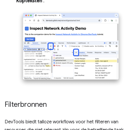
Kopteksten
.
Filterbronnen
DevTools biedt talloze workflows voor het filteren van
resources die niet relevant zijn voor de betreffende taak.