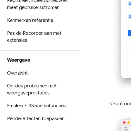
Registreer
,
speel opnieuw en
meet gebruikersstromen
Kenmerken referentie
Pas de Recorder aan met
extensies
Weergave
Overzicht
Ontdek problemen met
weergaveprestaties
U kunt oo
Emuleer CSS-mediafuncties
Rendereffecten toepassen