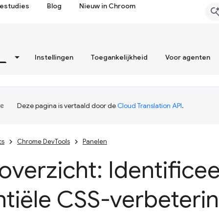
estudies
Blog
Nieuw in Chroom
Instellingen
Toegankelijkheid
Voor agenten
Deze pagina is vertaald door de
Cloud Translation API
.
cs
Chrome DevTools
Panelen
verzicht: Identificee
ntiële CSS-verbeteri