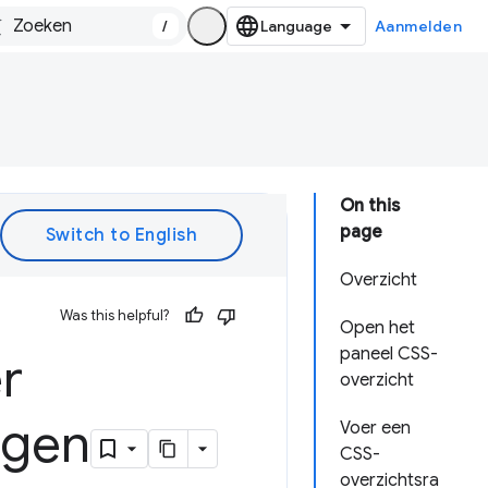
/
Aanmelden
On this
page
Overzicht
Was this helpful?
Open het
paneel CSS-
r
overzicht
ngen
Voer een
CSS-
overzichtsra