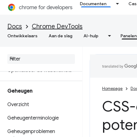
met de uitbreidbaarheids-API
Documenten
Cas
Krijg bruikbare inzichten in de
prestaties van uw website
Docs
Chrome DevTools
Ontwikkelaars
Prestatiesporen opslaan
Aan de slag
AI-hulp
Panelen
Vuurtoren
Optimaliseer de websnelheid
Homepage
Do
Geheugen
CSS-o
Overzicht
Geheugenterminologie
pote
Geheugenproblemen