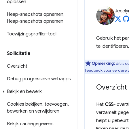
oplossen
Jecely
Heap-snapshots opnemen
,
Heap-snapshots opnemen
Toewijzingsprofiler-tool
Gebruik het pa
te identificeren.
Sollicitatie
Opmerking:
dit is 
Overzicht
feedback
voor verdere 
Debug progressieve webapps
Overzicht
Bekijk en bewerk
Cookies bekijken
,
toevoegen
,
Het
CSS-
overzi
bewerken en verwijderen
verzamelt gegev
helpt u gebeur
Bekijk cachegegevens
linken naar de 