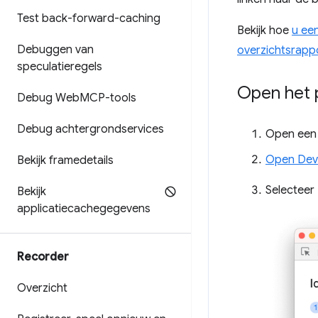
Test back-forward-caching
Bekijk hoe
u ee
Debuggen van
overzichtsrappo
speculatieregels
Open het 
Debug Web
MCP-tools
Debug achtergrondservices
Open een
Open Dev
Bekijk framedetails
Selecteer
Bekijk
applicatiecachegegevens
Recorder
Overzicht