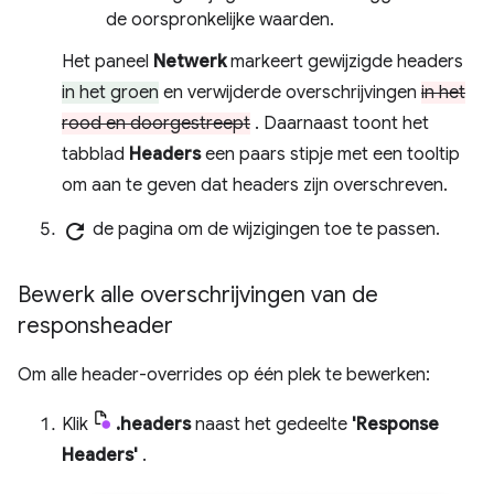
de oorspronkelijke waarden.
Het paneel
Netwerk
markeert gewijzigde headers
in het groen
en verwijderde overschrijvingen
in het
rood en doorgestreept
. Daarnaast toont het
tabblad
Headers
een paars stipje met een tooltip
om aan te geven dat headers zijn overschreven.
refresh
de pagina om de wijzigingen toe te passen.
Bewerk alle overschrijvingen van de
responsheader
Om alle header-overrides op één plek te bewerken:
Klik
.headers
naast het gedeelte
'Response
Headers'
.