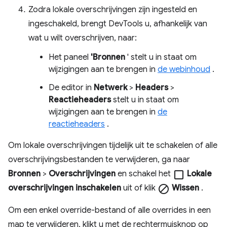
Zodra lokale overschrijvingen zijn ingesteld en
ingeschakeld, brengt DevTools u, afhankelijk van
wat u wilt overschrijven, naar:
Het paneel
'Bronnen
' stelt u in staat om
wijzigingen aan te brengen in
de webinhoud
.
De editor in
Netwerk
>
Headers
>
Reactieheaders
stelt u in staat om
wijzigingen aan te brengen in
de
reactieheaders
.
Om lokale overschrijvingen tijdelijk uit te schakelen of alle
overschrijvingsbestanden te verwijderen, ga naar
Bronnen
>
Overschrijvingen
en schakel het
check_box_outline_blank
Lokale
overschrijvingen inschakelen
uit of klik
block
Wissen
.
Om een ​​enkel override-bestand of alle overrides in een
map te verwijderen, klikt u met de rechtermuisknop op