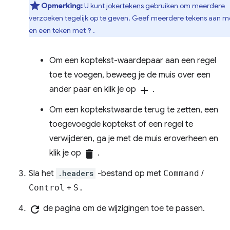
Opmerking:
U kunt
jokertekens
gebruiken om meerdere
verzoeken tegelijk op te geven. Geef meerdere tekens aan 
en één teken met
.
?
Om een ​​koptekst-waardepaar aan een regel
toe te voegen, beweeg je de muis over een
ander paar en klik je op
add
.
Om een ​​koptekstwaarde terug te zetten, een
toegevoegde koptekst of een regel te
verwijderen, ga je met de muis eroverheen en
klik je op
delete
.
Sla het
.headers
-bestand op met
Command
/
Control
+
S.
refresh
de pagina om de wijzigingen toe te passen.