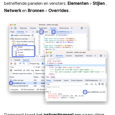
betreffende panelen en vensters:
Elementen
>
Stijlen
,
Netwerk
en
Bronnen
>
Overrides
.
Daarnaast toont het
netwerkpaneel
een paars stipje