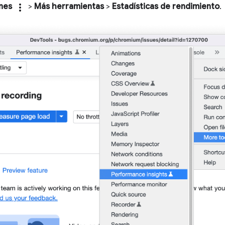
nes
more_vert
>
Más herramientas
>
Estadísticas de rendimiento
.