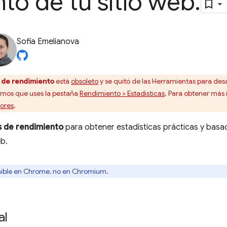
to de tu sitio web
.
Sofia Emelianova
s de rendimiento
está
obsoleto
y se quitó de las Herramientas para desar
amos que uses la pestaña
Rendimiento > Estadísticas
. Para obtener más
iores
.
s de rendimiento
para obtener estadísticas prácticas y bas
eb.
onible en Chrome, no en Chromium.
al