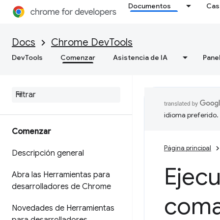
Documentos
Cas
Docs
Chrome DevTools
DevTools
Comenzar
Asistencia de IA
Pane
idioma preferido.
Comenzar
Página principal
Descripción general
Ejec
Abra las Herramientas para
desarrolladores de Chrome
com
Novedades de Herramientas