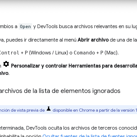
mbios a
Open
y DevTools busca archivos relevantes en su lu
va, puedes ir directamente al menú
Abrir archivo
de una de la
Control
+
P
(Windows / Linux) o
Comando
+
P
(Mac).
en
Personalizar y controlar Herramientas para desarroll
hivo
.
rchivos de la lista de elementos ignorados
nción de vista previa de
disponible en Chrome a partir de la versión 
erminada, DevTools oculta los archivos de terceros conocido
inhabilita la opción
Ocultar fuentes de la lista de fuentes ign