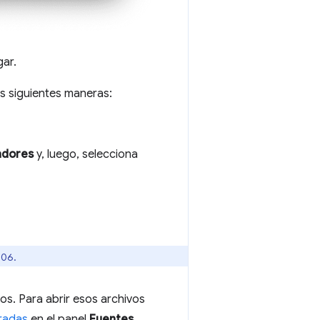
gar.
s siguientes maneras:
adores
y, luego, selecciona
106.
s. Para abrir esos archivos
oradas
en el panel
Fuentes
.