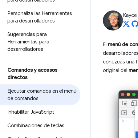
para desarrolladores
Personaliza las Herramientas
Kayce
para desarrolladores
Sugerencias para
Herramientas para
El
menú de co
desarrolladores
desarrolladore
conozcas una fu
Comandos y accesos
original del
men
directos
Ejecutar comandos en el menú
de comandos
Inhabilitar Java
Script
Combinaciones de teclas