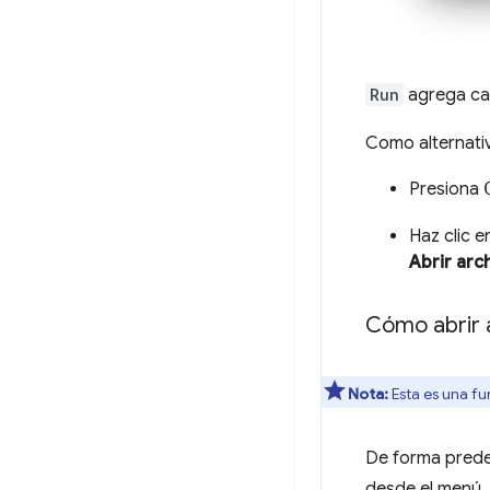
Run
agrega ca
Como alternati
Presiona
Haz clic 
Abrir arc
Cómo abrir a
Nota:
Esta es una fu
De forma predet
desde el menú, 