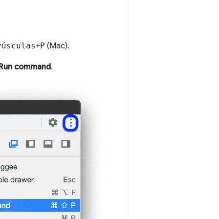
yúsculas
+
P
(Mac).
Run command
.