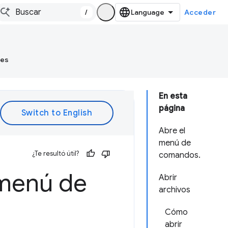
/
Acceder
tes
En esta
página
Abre el
menú de
¿Te resultó útil?
comandos.
 menú de
Abrir
archivos
Cómo
abrir