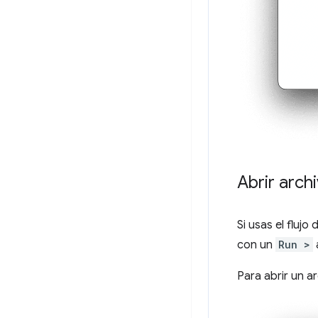
Abrir arch
Si usas el fluj
con un
Run >
Para abrir un a