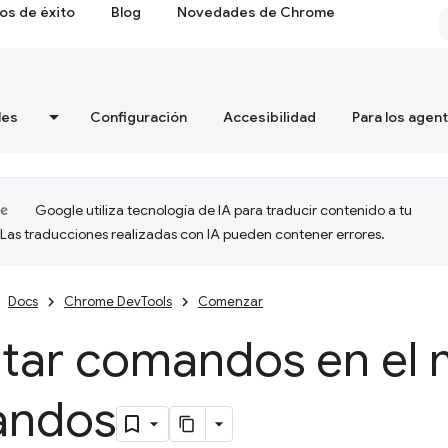
os de éxito
Blog
Novedades de Chrome
les
Configuración
Accesibilidad
Para los agen
Google utiliza tecnología de IA para traducir contenido a tu
 Las traducciones realizadas con IA pueden contener errores.
Docs
Chrome DevTools
Comenzar
utar comandos en el
andos