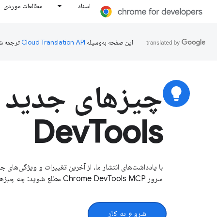
اسناد
مطالعات موردی
این صفحه به‌وسیله
ترجمه ش
چیزهای جدید 
lightbulb
DevTools
سرور Chrome DevTools MCP مطلع شوید: چه چیزهایی در DevTools جدید است.
شروع به کار