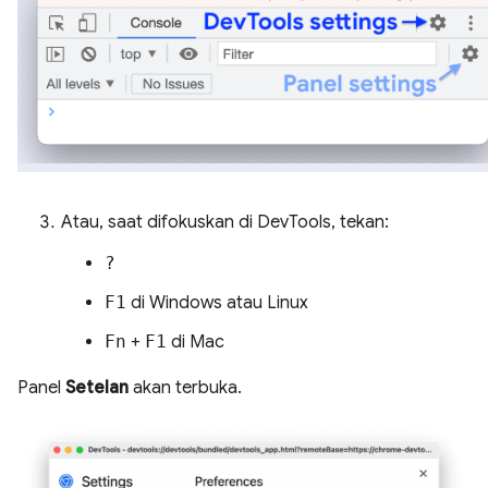
Atau, saat difokuskan di DevTools, tekan:
?
F1
di Windows atau Linux
Fn
+
F1
di Mac
Panel
Setelan
akan terbuka.