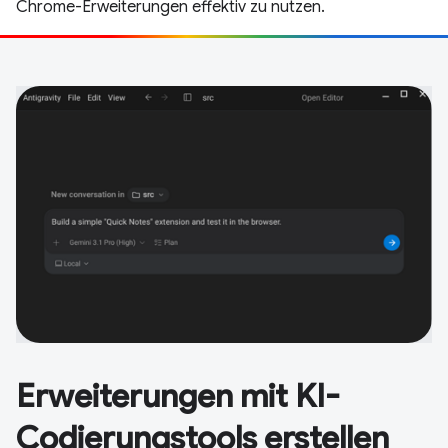
Chrome-Erweiterungen effektiv zu nutzen.
Erweiterungen mit KI-
Codierungstools erstellen