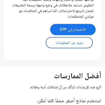
التطوير. تساعد ملاحظاتك في وضع واجهة برمجة التطبيقات
لضمان تلبيتها لاحتياجاتك، كما تساهم في المناقشات مع
مورّدي المتصفّحات.
الانضمام إلى EPP
مزيد من المعلومات
أفضل الممارسات
اتّبِع هذه الإرشادات للتأكّد من أنّ إضافاتك آمنة وفعّالة.
استخدِم نماذج أصغر حجمًا كلما أمكن.