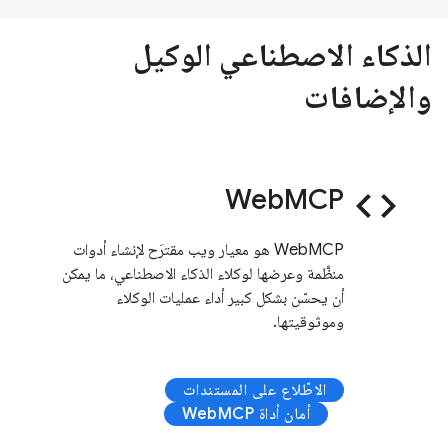
الذكاء الاصطناعي الوكيل
والإضافات
WebMCP
code
‫WebMCP هو معيار ويب مقترَح لإنشاء أدوات
منظَّمة وعرضها لوكلاء الذكاء الاصطناعي، ما يمكن
أن يحسّن بشكل كبير أداء عمليات الوكلاء
وموثوقيتها.
الاطّلاع على المستندات
أمان أداة WebMCP