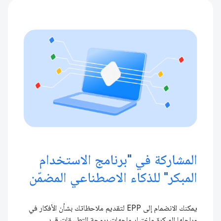
المشاركة في "برنامج الاستخدام
المبكر" للذكاء الاصطناعي المضمّن
يمكنك الانضمام إلى EPP لتقديم ملاحظاتك بشأن الأفكار في
مراحلها المبكرة واختبار واجهات برمجة التطبيقات قيد