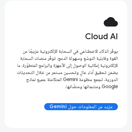
cloud
Cloud AI
يوفّر الذكاء الاصطناعي في السحابة الإلكترونية مزيجًا من
القوة وقابلية التوسّع وسهولة الدمج. توفّر منصات السحابة
الإلكترونية إمكانية الوصول إلى الأجهزة والبرامج المتطوّرة، ما
يضمن تحقيق أداء عالٍ وتحسين مستمر من خلال التحديثات
الدورية. تجمع منظومة Gemini المتكاملة جميع نماذج
Google ومنتجاتها ومنصّاتها.
مزيد من المعلومات حول Gemini