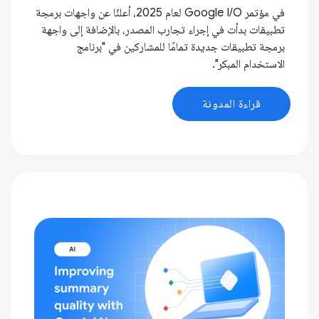
في مؤتمر Google I / O لعام 2025، أعلنّا عن واجهات برمجة
تطبيقات بدأت في إجراء تجارب المصدر، بالإضافة إلى واجهة
برمجة تطبيقات جديدة تمامًا للمشاركين في "برنامج
الاستخدام المبكر".
قراءة المدونة