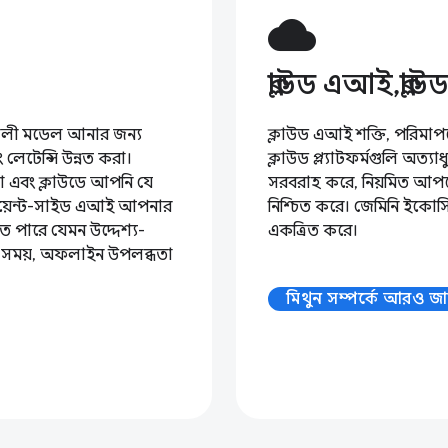
cloud
ক্লাউড এআই,ক্ল
শালী মডেল আনার জন্য
ক্লাউড এআই শক্তি, পরিমা
লেটেন্সি উন্নত করা।
ক্লাউড প্ল্যাটফর্মগুলি অত্যা
 না এবং ক্লাউডে আপনি যে
সরবরাহ করে, নিয়মিত আপডেট
লায়েন্ট-সাইড এআই আপনার
নিশ্চিত করে। জেমিনি ইকোসি
ে পারে যেমন উদ্দেশ্য-
একত্রিত করে।
য়ার সময়, অফলাইন উপলব্ধতা
মিথুন সম্পর্কে আরও জা