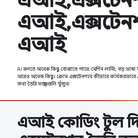
এআই,এক্সটেন
এআই,এক্সটেন
এআই
AI বলতে অনেক কিছু বোঝাতে পারে: মেশিন লার্নিং, বড় ভা
আরও অনেক কিছু। ক্রোম এক্সটেনশনে কীভাবে কার্যকরভাবে 
জন্য তৈরি সংস্থানগুলি খুঁজুন৷
এআই কোডিং টুল দি