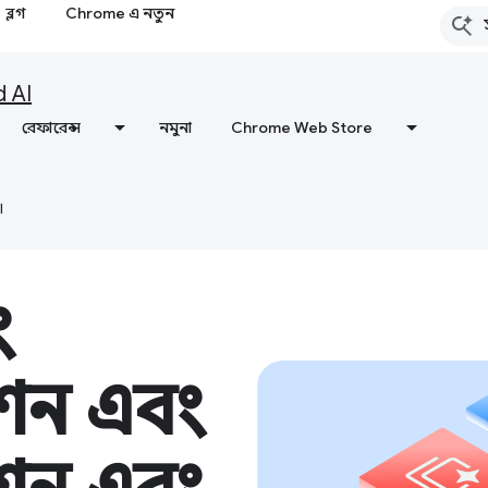
ব্লগ
Chrome এ নতুন
d AI
রেফারেন্স
নমুনা
Chrome Web Store
।
ং
শন এবং