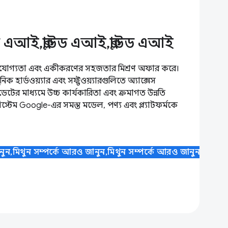
াউড এআই,ক্লাউড এআই,ক্লাউড এআই
পযোগ্যতা এবং একীকরণের সহজতার মিশ্রণ অফার করে।
ধুনিক হার্ডওয়্যার এবং সফ্টওয়্যারগুলিতে অ্যাক্সেস
ের মাধ্যমে উচ্চ কার্যকারিতা এবং ক্রমাগত উন্নতি
স্টেম Google-এর সমস্ত মডেল, পণ্য এবং প্ল্যাটফর্মকে
নুন,মিথুন সম্পর্কে আরও জানুন,মিথুন সম্পর্কে আরও জানুন,মিথুন 