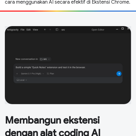
cara menggunakan AI secara efektif di Ekstensi Chrome.
Membangun ekstensi
dengan alat coding AI