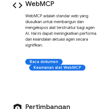
code
WebMCP
WebMCP adalah standar web yang
diusulkan untuk membangun dan
mengekspos alat terstruktur bagi agen
AI. Hal ini dapat meningkatkan performa
dan keandalan aktuasi agen secara
signifikan.
Baca dokumen
Keamanan alat WebMCP
safety_check
Pertimbangan