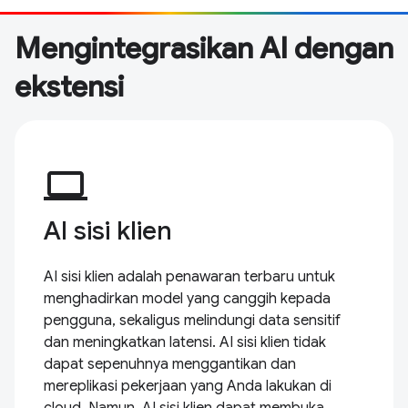
Mengintegrasikan AI dengan
ekstensi
computer
AI sisi klien
AI sisi klien adalah penawaran terbaru untuk
menghadirkan model yang canggih kepada
pengguna, sekaligus melindungi data sensitif
dan meningkatkan latensi. AI sisi klien tidak
dapat sepenuhnya menggantikan dan
mereplikasi pekerjaan yang Anda lakukan di
cloud. Namun, AI sisi klien dapat membuka