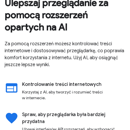
Ulepszaj przeglądanie za
pomocą rozszerzeń
opartych na AI
Za pomocą rozszerzeń możesz kontrolować treści
internetowe i dostosowywać przeglądarkę, co poprawia
komfort korzystania z internetu. Użyj AI, aby osiągnąć
jeszcze lepsze wyniki.
web
Kontrolowanie treści internetowych
Korzystaj z AI, aby tworzyć i rozumieć treści
w internecie.
favorite
Spraw, aby przeglądarka była bardziej
przydatna
Używaj interfejsów API rozszerzeń, aby wzbogacić