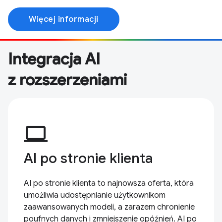
Więcej informacji
Integracja AI
z rozszerzeniami
computer
AI po stronie klienta
AI po stronie klienta to najnowsza oferta, która
umożliwia udostępnianie użytkownikom
zaawansowanych modeli, a zarazem chronienie
poufnych danych i zmniejszenie opóźnień. AI po