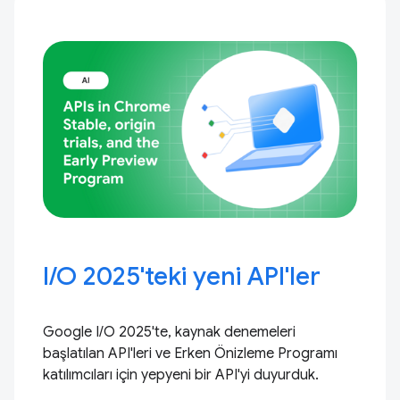
I / O 2025'teki yeni API'ler
Google I/O 2025'te, kaynak denemeleri
başlatılan API'leri ve Erken Önizleme Programı
katılımcıları için yepyeni bir API'yi duyurduk.