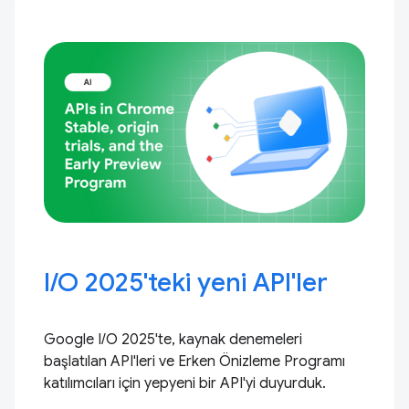
I / O 2025'teki yeni API'ler
Google I/O 2025'te, kaynak denemeleri
başlatılan API'leri ve Erken Önizleme Programı
katılımcıları için yepyeni bir API'yi duyurduk.