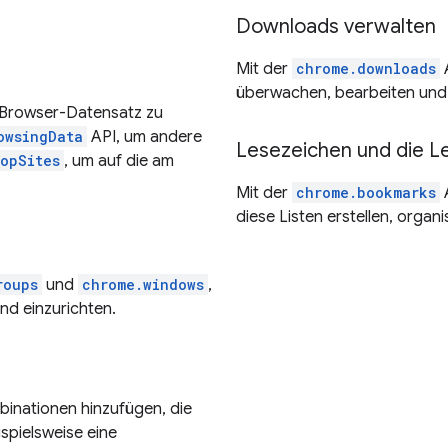
Downloads verwalten
Mit der
chrome.downloads
A
überwachen, bearbeiten und
 Browser-Datensatz zu
owsingData
API, um andere
Lesezeichen und die L
opSites
, um auf die am
Mit der
chrome.bookmarks
diese Listen erstellen, organ
roups
und
chrome.windows
,
nd einzurichten.
inationen hinzufügen, die
ispielsweise eine