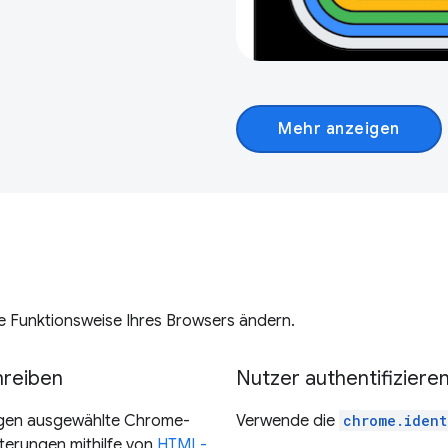
Mehr anzeigen
e Funktionsweise Ihres Browsers ändern.
hreiben
Nutzer authentifiziere
gen ausgewählte Chrome-
Verwende die
chrome.ident
terungen mithilfe von
HTML-