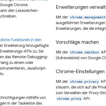
ie Google Chrome
Erweiterungen verwal
 kann den Lesezeichen-
schreiben.
Mit der
chrome.management
ausgeführten Erweiterungen v
Erweiterungen, die die integr
zliche Funktionen in den
Vorschläge machen
der Erweiterung hinzugefügte
 Erweiterungs-APIs zu. Sie
Mit der
chrome.omnibox
API
um das Remote-Debugging-
(Adressleiste) von Google Ch
nhang zu einem oder
nstrumentieren, JavaScript-
Chrome-Einstellungen a
hr.
Mit der
chrome.privacy
API
steuern, die sich auf die Pr
zum Verwalten der Proxy-Ein
hrichtigungen mithilfe von
chrome.proxy
API.
gen in der Taskleiste des