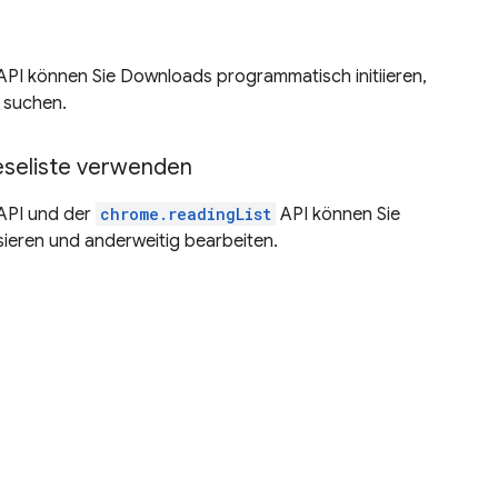
PI können Sie Downloads programmatisch initiieren,
 suchen.
eseliste verwenden
API und der
chrome.readingList
API können Sie
isieren und anderweitig bearbeiten.