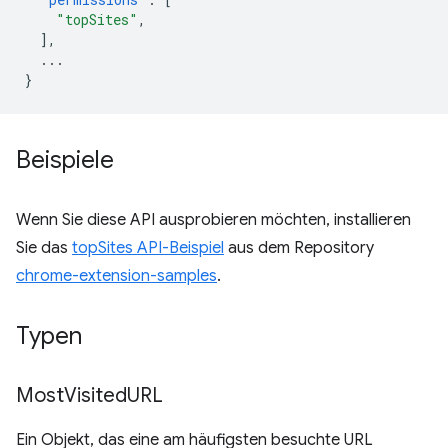
"topSites"
,
],
...
}
Beispiele
Wenn Sie diese API ausprobieren möchten, installieren
Sie das
topSites API-Beispiel
aus dem Repository
chrome-extension-samples
.
Typen
Most
Visited
URL
Ein Objekt, das eine am häufigsten besuchte URL