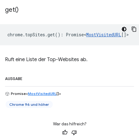
get(
)
chrome
.
topSites
.
get
()
:
Promise<
MostVisitedURL
[]
>
Ruft eine Liste der Top-Websites ab.
AUSGABE
Promise<
MostVisitedURL
[]>
Chrome 96 und höher
War das hilfreich?