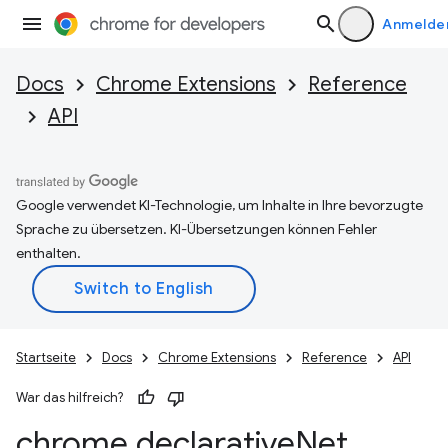
Anmelde
Docs
Chrome Extensions
Reference
API
Google verwendet KI-Technologie, um Inhalte in Ihre bevorzugte
Sprache zu übersetzen. KI-Übersetzungen können Fehler
enthalten.
Startseite
Docs
Chrome Extensions
Reference
API
War das hilfreich?
chrome
.
declarative
Net