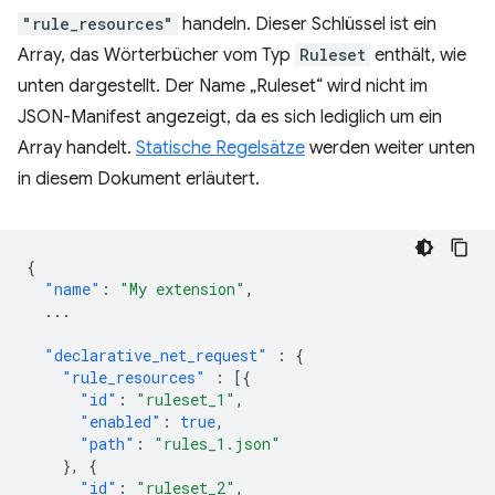
"rule_resources"
handeln. Dieser Schlüssel ist ein
Array, das Wörterbücher vom Typ
Ruleset
enthält, wie
unten dargestellt. Der Name „Ruleset“ wird nicht im
JSON-Manifest angezeigt, da es sich lediglich um ein
Array handelt.
Statische Regelsätze
werden weiter unten
in diesem Dokument erläutert.
{
"name"
:
"My extension"
,
...
"declarative_net_request"
:
{
"rule_resources"
:
[{
"id"
:
"ruleset_1"
,
"enabled"
:
true
,
"path"
:
"rules_1.json"
},
{
"id"
:
"ruleset_2"
,