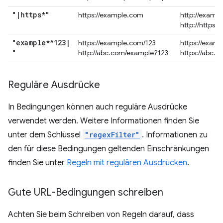
"
|
https*"
https://example.com
http://examp
http://https.
"example*^123
|
https://example.com/123
https://exam
"
http://abc.com/example?123
https://abc.
Reguläre Ausdrücke
In Bedingungen können auch reguläre Ausdrücke
verwendet werden. Weitere Informationen finden Sie
unter dem Schlüssel
"regexFilter"
. Informationen zu
den für diese Bedingungen geltenden Einschränkungen
finden Sie unter
Regeln mit regulären Ausdrücken
.
Gute URL-Bedingungen schreiben
Achten Sie beim Schreiben von Regeln darauf, dass