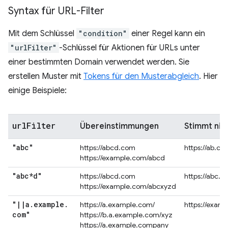
Syntax für URL-Filter
Mit dem Schlüssel
"condition"
einer Regel kann ein
"urlFilter"
-Schlüssel für Aktionen für URLs unter
einer bestimmten Domain verwendet werden. Sie
erstellen Muster mit
Tokens für den Musterabgleich
. Hier
einige Beispiele:
url
Filter
Übereinstimmungen
Stimmt nic
"abc"
https://abcd.com
https://ab.co
https://example.com/abcd
"abc*d"
https://abcd.com
https://abc.
https://example.com/abcxyzd
"
|
|
a
.
example
.
https://a.example.com/
https://exam
com"
https://b.a.example.com/xyz
https://a.example.company