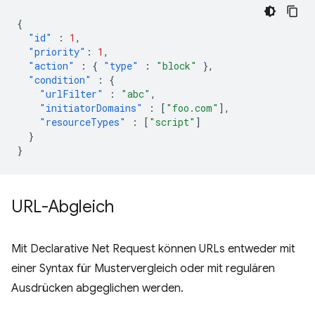
{
"id"
:
1
,
"priority"
:
1
,
"action"
:
{
"type"
:
"block"
},
"condition"
:
{
"urlFilter"
:
"abc"
,
"initiatorDomains"
:
[
"foo.com"
],
"resourceTypes"
:
[
"script"
]
}
}
URL-Abgleich
Mit Declarative Net Request können URLs entweder mit
einer Syntax für Mustervergleich oder mit regulären
Ausdrücken abgeglichen werden.