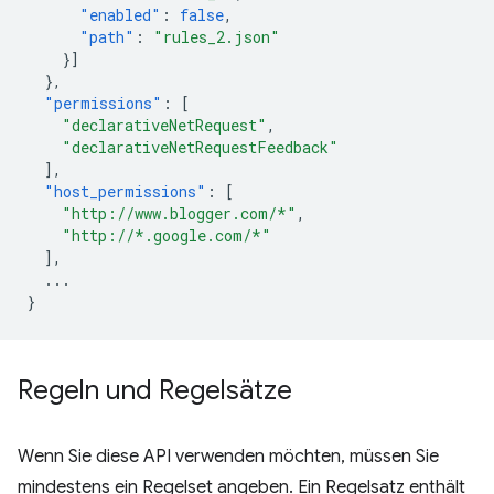
"enabled"
:
false
,
"path"
:
"rules_2.json"
}]
},
"permissions"
:
[
"declarativeNetRequest"
,
"declarativeNetRequestFeedback"
],
"host_permissions"
:
[
"http://www.blogger.com/*"
,
"http://*.google.com/*"
],
...
}
Regeln und Regelsätze
Wenn Sie diese API verwenden möchten, müssen Sie
mindestens ein Regelset angeben. Ein Regelsatz enthält