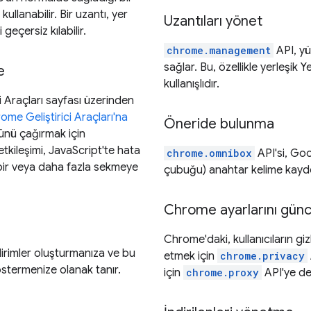
 kullanabilir. Bir uzantı, yer
Uzantıları yönet
geçersiz kılabilir.
chrome.management
API, yük
sağlar. Bu, özellikle yerleşik 
e
kullanışlıdır.
ici Araçları sayfası üzerinden
ome Geliştirici Araçları'na
Öneride bulunma
ünü çağırmak için
 etkileşimi, JavaScript'te hata
chrome.omnibox
API'si, Go
bir veya daha fazla sekmeye
çubuğu) anahtar kelime kayde
Chrome ayarlarını günc
Chrome'daki, kullanıcıların gizl
dirimler oluşturmanıza ve bu
etmek için
chrome.privacy
göstermenize olanak tanır.
için
chrome.proxy
API'ye de