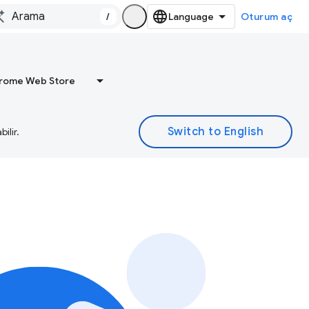
/
Oturum aç
rome Web Store
ilir.