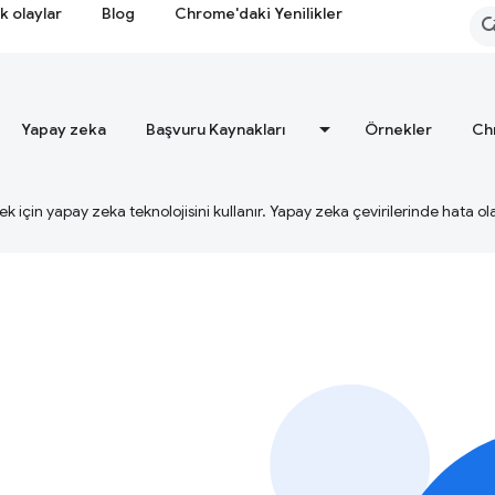
k olaylar
Blog
Chrome'daki Yenilikler
Yapay zeka
Başvuru Kaynakları
Örnekler
Ch
ek için yapay zeka teknolojisini kullanır. Yapay zeka çevirilerinde hata olab