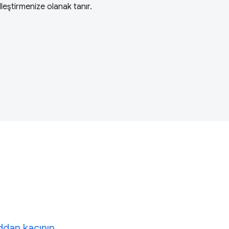
lleştirmenize olanak tanır.
ddan kaçının