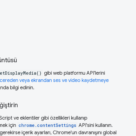
üntüsü
etDisplayMedia()
gibi web platformu API'lerini
ncereden veya ekrandan ses ve video kaydetmeye
ında bilgi edinin.
iştirin
ript ve eklentiler gibi özellikleri kullanıp
mek için
chrome.contentSettings
API'sini kullanın.
erekirse içerik ayarları, Chrome'un davranışını global