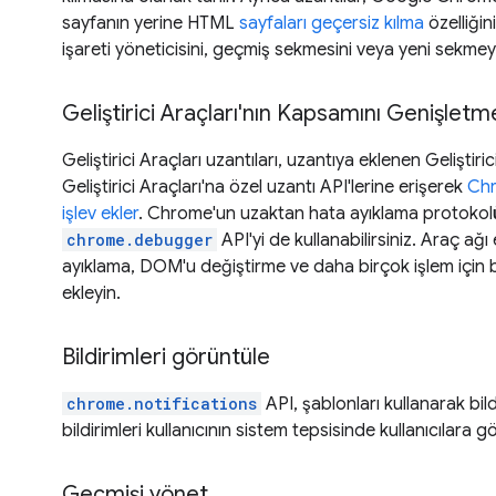
sayfanın yerine HTML
sayfaları geçersiz kılma
özelliğini
işareti yöneticisini, geçmiş sekmesini veya yeni sekmeyi 
Geliştirici Araçları'nın Kapsamını Genişletm
Geliştirici Araçları uzantıları, uzantıya eklenen Geliştir
Geliştirici Araçları'na özel uzantı API'lerine erişerek
Chr
işlev ekler
. Chrome'un uzaktan hata ayıklama protokol
chrome.debugger
API'yi de kullanabilirsiniz. Araç ağı
ayıklama, DOM'u değiştirme ve daha birçok işlem için 
ekleyin.
Bildirimleri görüntüle
chrome.notifications
API, şablonları kullanarak bil
bildirimleri kullanıcının sistem tepsisinde kullanıcılara 
Geçmişi yönet