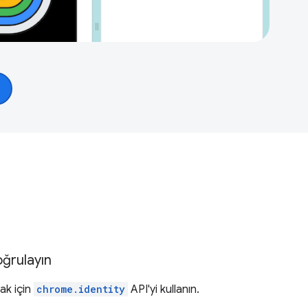
doğrulayın
ak için
chrome.identity
API'yi kullanın.