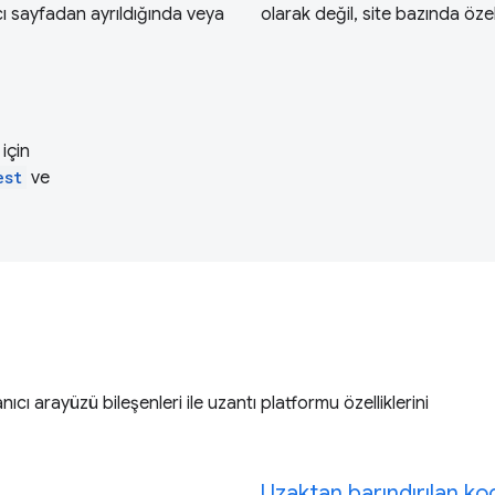
cı sayfadan ayrıldığında veya
olarak değil, site bazında öze
için
est
ve
nıcı arayüzü bileşenleri ile uzantı platformu özelliklerini
Uzaktan barındırılan ko