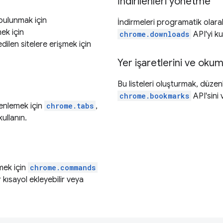
İndirilenleri yönetme
 bulunmak için
İndirmeleri programatik olara
ek için
chrome.downloads
API'yi ku
edilen sitelere erişmek için
Yer işaretlerini ve okum
Bu listeleri oluşturmak, düze
chrome.bookmarks
API'sini
zenlemek için
chrome.tabs
,
kullanın.
emek için
chrome.commands
r kısayol ekleyebilir veya