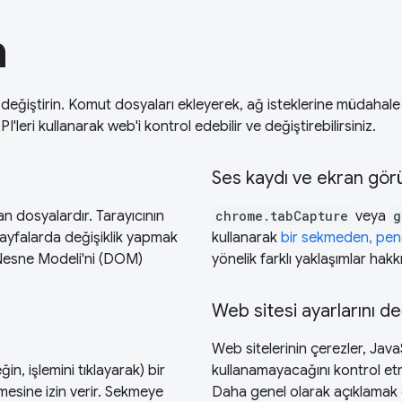
n
k değiştirin. Komut dosyaları ekleyerek, ağ isteklerine müdahale
leri kullanarak web'i kontrol edebilir ve değiştirebilirsiniz.
Ses kaydı ve ekran gör
n dosyalardır. Tarayıcının
chrome.tabCapture
veya
g
 sayfalarda değişiklik yapmak
kullanarak
bir sekmeden, pe
e Nesne Modeli'ni (DOM)
yönelik farklı yaklaşımlar hakk
Web sitesi ayarlarını değ
Web sitelerinin çerezler, JavaSc
ğin, işlemini tıklayarak) bir
kullanamayacağını kontrol et
mesine izin verir. Sekmeye
Daha genel olarak açıklamak g