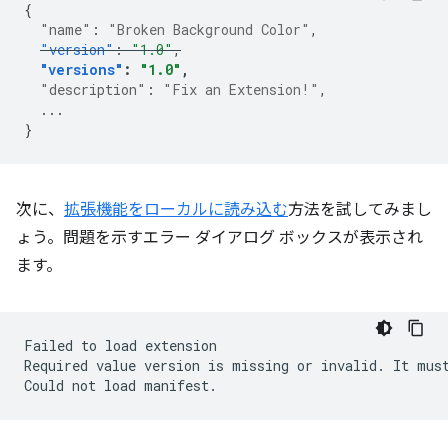
{
"name"
:
"Broken Background Color"
,
"version"
:
"1.0"
,
"versions"
:
"1.0"
,
"description"
:
"Fix an Extension!"
,
...
}
次に、
拡張機能をローカルに読み込む
方法を試してみまし
ょう。問題を示すエラー ダイアログ ボックスが表示され
ます。
Failed
to
load
extension

Required
value
version
is
missing
or
invalid.
It
mus
Could
not
load