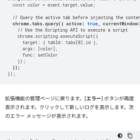
const
color
=
event
.
target
.
value
;
// Query the active tab before injecting the conte
chrome
.
tabs
.
query
({
active
:
true
,
currentWindow
// Use the Scripting API to execute a script
chrome
.
scripting
.
executeScript
({
target
:
{
tabId
:
tabs
[
0
].
id
},
args
:
[
color
],
func
:
setColor
});
});
});
拡張機能の管理ページに戻ります。[
エラー
] ボタンが再度
表示されます。クリックして新しいログを表示します。次
のエラー メッセージが表示されます。