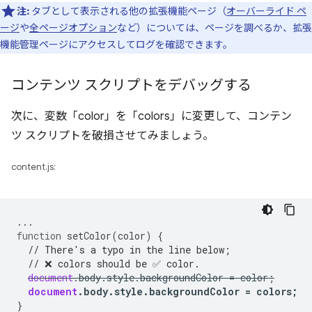
注:
タブとして表示される他の拡張機能ページ（
オーバーライド ペ
ージ
や
全ページオプション
など）については、ページを調べるか、拡張
機能管理ページにアクセスしてログを確認できます。
コンテンツ スクリプトをデバッグする
次に、変数「color」を「colors」に変更して、コンテン
ツ スクリプトを破損させてみましょう。
content.js:
...
function
setColor
(
color
)
{
// There's a typo in the line below;
// ❌ colors should be ✅ color.
document
.
body
.
style
.
backgroundColor
=
color
;
document
.
body
.
style
.
backgroundColor
=
colors
;
}