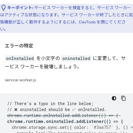
キーポイント:
サービス ワーカーを検査すると、サービス ワーカー
はアクティブな状態になります。サービス ワーカーが終了したときに拡
張機能が正しく動作するようにするには、DevTools を閉じてくださ
い。
エラーの特定
onInstalled
を小文字の
oninstalled
に変更して、サ
ービス ワーカーを破壊しましょう。
service-worker.js:
// There's a typo in the line below;
// ❌ oninstalled should be ✅ onInstalled.
chrome
.
runtime
.
onInstalled
.
addListener
(()
=
>
{
chrome
.
runtime
.
oninstalled
.
addListener
(()
=
>
{
chrome
.
storage
.
sync
.
set
({
color
:
'#3aa757'
},
()
=