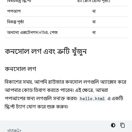
বিষয়বস্তু স্ক্রিপ্ট
হ্যাঁ (প্লাস হোস্ট পৃষ্ঠা)
পপআপ
না
বিকল্প পৃষ্ঠা
না
অন্যান্য এক্সটেনশন HTML পেজ
না
কনসোল লগ এবং ত্রুটি খুঁজুন
কনসোল লগ
বিকাশের সময়, আপনি ব্রাউজার কনসোল লগগুলি অ্যাক্সেস করে
আপনার কোড ডিবাগ করতে পারেন। এই ক্ষেত্রে, আমরা
পপআপের জন্য লগগুলি সনাক্ত করব।
hello.html
এ একটি
স্ক্রিপ্ট ট্যাগ যোগ করে শুরু করুন।
<html>
