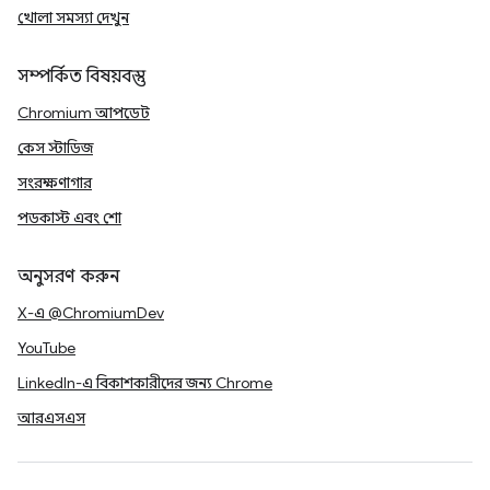
খোলা সমস্যা দেখুন
সম্পর্কিত বিষয়বস্তু
Chromium আপডেট
কেস স্টাডিজ
সংরক্ষণাগার
পডকাস্ট এবং শো
অনুসরণ করুন
X-এ @ChromiumDev
YouTube
LinkedIn-এ বিকাশকারীদের জন্য Chrome
আরএসএস