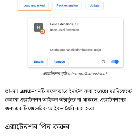
এক্সটেনশন পৃষ্ঠা (chrome://extensions)
তা-দা! এক্সটেনশনটি সফলভাবে ইনস্টল করা হয়েছে৷ ম্যানিফেস্টে
কোনো এক্সটেনশন আইকন অন্তর্ভুক্ত না থাকলে, এক্সটেনশনের
জন্য একটি জেনেরিক আইকন তৈরি করা হবে।
এক্সটেনশন পিন করুন