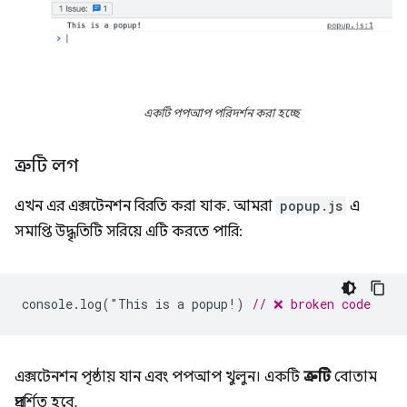
একটি পপআপ পরিদর্শন করা হচ্ছে
ত্রুটি লগ
এখন এর এক্সটেনশন বিরতি করা যাক. আমরা
popup.js
এ
সমাপ্তি উদ্ধৃতিটি সরিয়ে এটি করতে পারি:
console
.
log
(
"
This
is
a
popup
!
)
// ❌ broken code
এক্সটেনশন পৃষ্ঠায় যান এবং পপআপ খুলুন। একটি
ত্রুটি
বোতাম
প্রদর্শিত হবে.