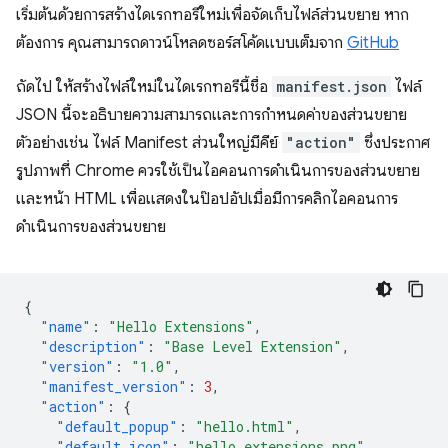
เริ่มต้นด้วยการสร้างไดเรกทอรีใหม่เพื่อจัดเก็บไฟล์ส่วนขยาย หาก
ต้องการ คุณสามารถดาวน์โหลดซอร์สโค้ดแบบเต็มจาก
GitHub
ถัดไป ให้สร้างไฟล์ใหม่ในไดเรกทอรีนี้ชื่อ
manifest.json
ไฟล์
JSON นี้จะอธิบายความสามารถและการกําหนดค่าของส่วนขยาย
ตัวอย่างเช่น ไฟล์ Manifest ส่วนใหญ่มีคีย์
"action"
ซึ่งประกาศ
รูปภาพที่ Chrome ควรใช้เป็นไอคอนการดำเนินการของส่วนขยาย
และหน้า HTML เพื่อแสดงในป๊อปอัปเมื่อมีการคลิกไอคอนการ
ดำเนินการของส่วนขยาย
{
"name"
:
"Hello Extensions"
,
"description"
:
"Base Level Extension"
,
"version"
:
"1.0"
,
"manifest_version"
:
3
,
"action"
:
{
"default_popup"
:
"hello.html"
,
"default_icon"
:
"hello_extensions.png"