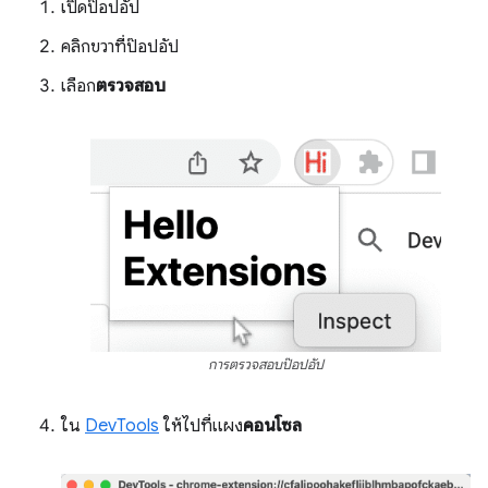
เปิดป๊อปอัป
คลิกขวาที่ป๊อปอัป
เลือก
ตรวจสอบ
การตรวจสอบป๊อปอัป
ใน
DevTools
ให้ไปที่แผง
คอนโซล