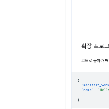
확장 프로
코드로 돌아가 매니페
{
"manifest_ver
"name"
:
"Hell
...
}