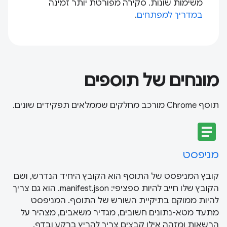
משימות שונות. סקירה מפורטת יותר זמינה
במדריך למפתחים
.
מונחים של תוספים
תוסף Chrome מורכב מחלקים שממלאים תפקידים שונים.
article
מניפסט
קובץ המניפסט של התוסף הוא הקובץ היחיד הנדרש, ושם
הקובץ שלו חייב להיות ספציפי: manifest.json. הוא גם צריך
להיות ממוקם בתיקיית השורש של התוסף. המניפסט
מתעד מטא-נתונים חשובים, מגדיר משאבים, מצהיר על
הרשאות ומזהה אילו קבצים צריך להריץ ברקע ובדף.