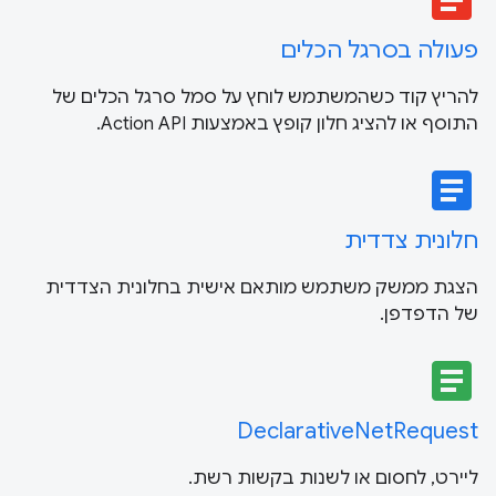
פעולה בסרגל הכלים
להריץ קוד כשהמשתמש לוחץ על סמל סרגל הכלים של
התוסף או להציג חלון קופץ באמצעות Action API.
article
חלונית צדדית
הצגת ממשק משתמש מותאם אישית בחלונית הצדדית
של הדפדפן.
article
DeclarativeNetRequest
ליירט, לחסום או לשנות בקשות רשת.