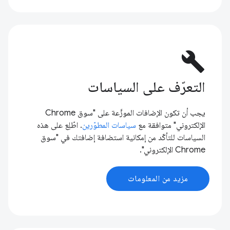
build
التعرّف على السياسات
يجب أن تكون الإضافات الموزَّعة على "سوق Chrome
الإلكتروني" متوافقة مع
سياسات المطوّرين
. اطّلِع على هذه
السياسات للتأكّد من إمكانية استضافة إضافتك في "سوق
Chrome الإلكتروني".
مزيد من المعلومات