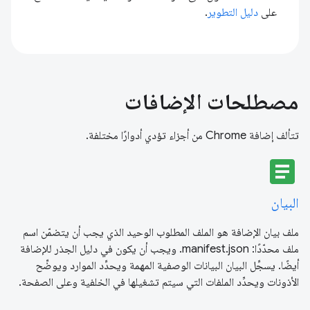
على
دليل التطوير
.
مصطلحات الإضافات
تتألف إضافة Chrome من أجزاء تؤدي أدوارًا مختلفة.
article
البيان
ملف بيان الإضافة هو الملف المطلوب الوحيد الذي يجب أن يتضمّن اسم
ملف محدّدًا: manifest.json. ويجب أن يكون في دليل الجذر للإضافة
أيضًا. يسجِّل البيان البيانات الوصفية المهمة ويحدِّد الموارد ويوضِّح
الأذونات ويحدِّد الملفات التي سيتم تشغيلها في الخلفية وعلى الصفحة.