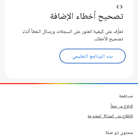
code
تصحيح أخطاء الإضافة
تعرَّف على كيفية العثور على السجلات ورسائل الخطأ أثناء
تصحيح الأخطاء.
بدء البرنامج التعليمي
مساهمة
الإبلاغ عن خطأ
الاطّلاع على المشاكل المفتوحة
محتوى ذو صلة