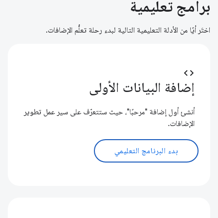
برامج تعليمية
اختَر أيًا من الأدلة التعليمية التالية لبدء رحلة تعلُّم الإضافات.
code
إضافة البيانات الأولى
أنشئ أول إضافة "مرحبًا"، حيث ستتعرّف على سير عمل تطوير
الإضافات.
بدء البرنامج التعليمي