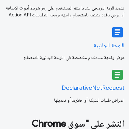
تنفيذ الرمز البرمجي عندما ينقر المستخدم على رمز شريط أدوات الإضافة
أو عرض نافذة منبثقة باستخدام واجهة برمجة التطبيقات Action API
article
اللوحة الجانبية
عرض واجهة مستخدم مخصّصة في اللوحة الجانبية للمتصفّح
article
DeclarativeNetRequest
اعتراض طلبات الشبكة أو حظرها أو تعديلها
النشر على "سوق Chrome