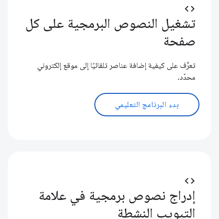
code
تشغيل النصوص البرمجية على كل
صفحة
تعرَّف على كيفية إضافة عناصر تلقائيًا إلى موقع إلكتروني
محدّد.
بدء البرنامج التعليمي
code
إدراج نصوص برمجية في علامة
التبويب النشطة