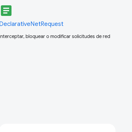
article
DeclarativeNetRequest
Interceptar, bloquear o modificar solicitudes de red