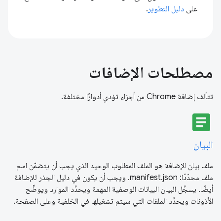
على
دليل التطوير
.
مصطلحات الإضافات
تتألف إضافة Chrome من أجزاء تؤدي أدوارًا مختلفة.
article
البيان
ملف بيان الإضافة هو الملف المطلوب الوحيد الذي يجب أن يتضمّن اسم
ملف محدّدًا: manifest.json. ويجب أن يكون في دليل الجذر للإضافة
أيضًا. يسجِّل البيان البيانات الوصفية المهمة ويحدِّد الموارد ويوضِّح
الأذونات ويحدِّد الملفات التي سيتم تشغيلها في الخلفية وعلى الصفحة.