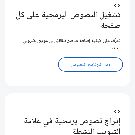
code
تشغيل النصوص البرمجية على كل
صفحة
تعرَّف على كيفية إضافة عناصر تلقائيًا إلى موقع إلكتروني
محدّد.
بدء البرنامج التعليمي
code
إدراج نصوص برمجية في علامة
التبويب النشطة