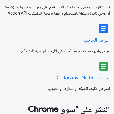
تنفيذ الرمز البرمجي عندما ينقر المستخدم على رمز شريط أدوات الإضافة
أو عرض نافذة منبثقة باستخدام واجهة برمجة التطبيقات Action API
article
اللوحة الجانبية
عرض واجهة مستخدم مخصّصة في اللوحة الجانبية للمتصفّح
article
DeclarativeNetRequest
اعتراض طلبات الشبكة أو حظرها أو تعديلها
النشر على "سوق Chrome