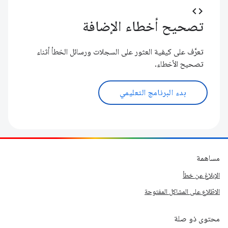
code
تصحيح أخطاء الإضافة
تعرَّف على كيفية العثور على السجلات ورسائل الخطأ أثناء
تصحيح الأخطاء.
بدء البرنامج التعليمي
مساهمة
الإبلاغ عن خطأ
الاطّلاع على المشاكل المفتوحة
محتوى ذو صلة