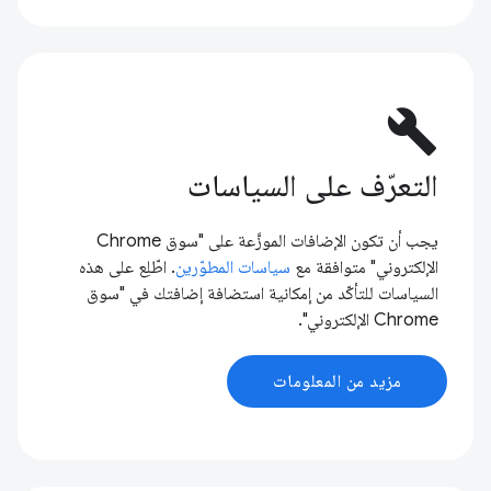
build
التعرّف على السياسات
يجب أن تكون الإضافات الموزَّعة على "سوق Chrome
الإلكتروني" متوافقة مع
سياسات المطوّرين
. اطّلِع على هذه
السياسات للتأكّد من إمكانية استضافة إضافتك في "سوق
Chrome الإلكتروني".
مزيد من المعلومات