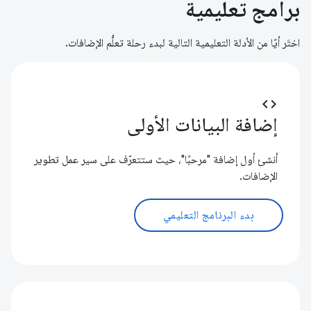
برامج تعليمية
اختَر أيًا من الأدلة التعليمية التالية لبدء رحلة تعلُّم الإضافات.
code
إضافة البيانات الأولى
أنشئ أول إضافة "مرحبًا"، حيث ستتعرّف على سير عمل تطوير
الإضافات.
بدء البرنامج التعليمي