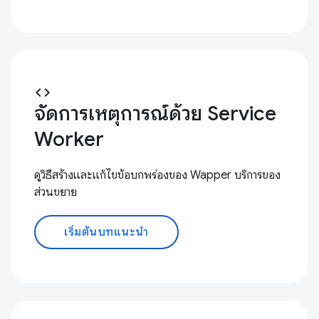
code
จัดการเหตุการณ์ด้วย Service
Worker
ดูวิธีสร้างและแก้ไขข้อบกพร่องของ Wapper บริการของ
ส่วนขยาย
เริ่มต้นบทแนะนำ