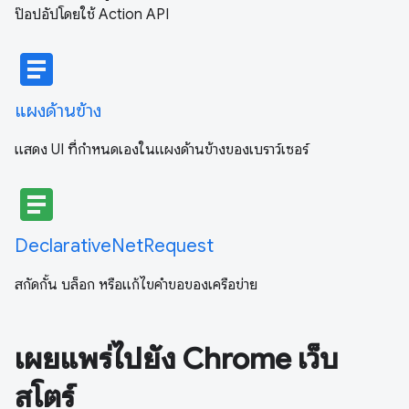
ป๊อปอัปโดยใช้ Action API
article
แผงด้านข้าง
แสดง UI ที่กําหนดเองในแผงด้านข้างของเบราว์เซอร์
article
DeclarativeNetRequest
สกัดกั้น บล็อก หรือแก้ไขคำขอของเครือข่าย
เผยแพร่ไปยัง Chrome เว็บ
สโตร์