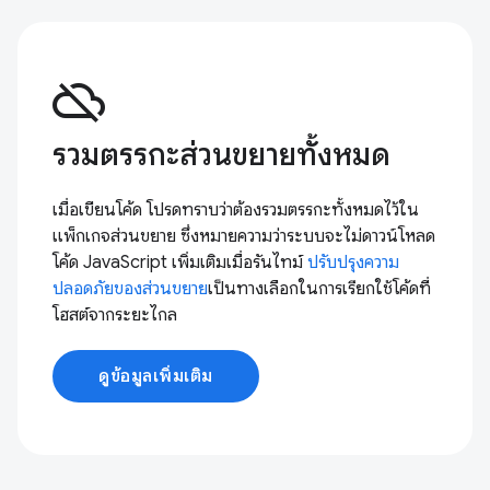
cloud_off
รวมตรรกะส่วนขยายทั้งหมด
เมื่อเขียนโค้ด โปรดทราบว่าต้องรวมตรรกะทั้งหมดไว้ใน
แพ็กเกจส่วนขยาย ซึ่งหมายความว่าระบบจะไม่ดาวน์โหลด
โค้ด JavaScript เพิ่มเติมเมื่อรันไทม์
ปรับปรุงความ
ปลอดภัยของส่วนขยาย
เป็นทางเลือกในการเรียกใช้โค้ดที่
โฮสต์จากระยะไกล
ดูข้อมูลเพิ่มเติม