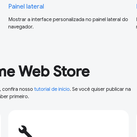
Painel lateral
Mostrar a interface personalizada no painel lateral do
navegador.
me Web Store
, confira nosso
tutorial de início
. Se você quiser publicar na
ber primeiro.
build