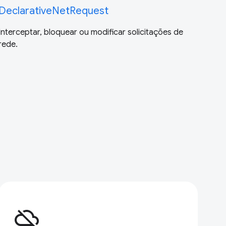
DeclarativeNetRequest
Interceptar, bloquear ou modificar solicitações de
rede.
cloud_off