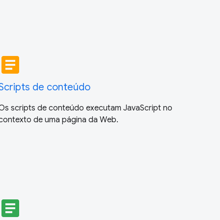
article
Scripts de conteúdo
Os scripts de conteúdo executam JavaScript no
contexto de uma página da Web.
article