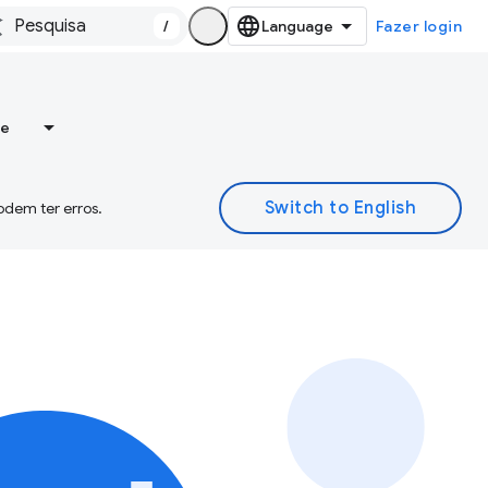
/
Fazer login
re
odem ter erros.