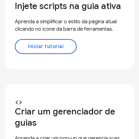
Injete scripts na guia ativa
Aprenda a simplificar o estilo da página atual
clicando no ícone da barra de ferramentas.
Iniciar tutorial
code
Criar um gerenciador de
guias
Aprenda a criar um pop-up que gerencia suas