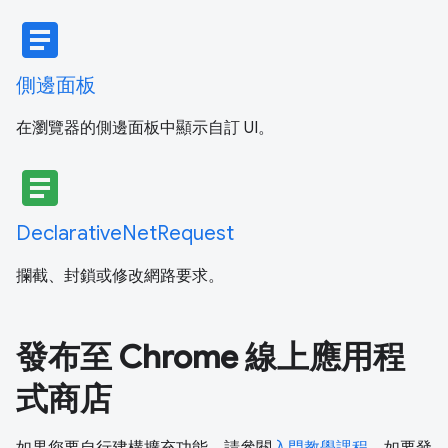
article
側邊面板
在瀏覽器的側邊面板中顯示自訂 UI。
article
DeclarativeNetRequest
攔截、封鎖或修改網路要求。
發布至 Chrome 線上應用程
式商店
如果您要自行建構擴充功能，請參閱
入門教學課程
。如要發