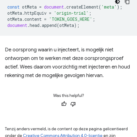
const
otMeta
=
document
.
createElement
(
'meta'
);
otMeta
.
httpEquiv
=
'origin-trial'
;
otMeta
.
content
=
'TOKEN_GOES_HERE'
;
document
.
head
.
append
(
otMeta
);
De oorsprong waarin u injecteert, is mogelijk niet
ontworpen om te werken met deze oorsprongsproef
actief. Wees daarom voorzichtig met injecteren en houd
rekening met de mogelijke gevolgen hiervan.
Was this helpful?
Tenzij anders vermeld, is de content op deze pagina gelicentieerd
onder de
Creative Commons Attribution 4.0-licentie
en zijn