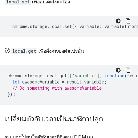
local.set
เพื่ออัปเดตในเครื่อง
chrome
.
storage
.
local
.
set
({
variable
:
variableInfor
ใช้
local.get
เพื่อดึงค่าของตัวแปรนั้น
chrome
.
storage
.
local
.
get
([
'variable'
],
function
(
resu
let
awesomeVariable
=
result
.
variable
;
// Do something with awesomeVariable
});
เปลี่ยนตัวจับเวลาเป็นนาฬิกาปลุก
ระบบจะไม่สนใจตัวจับเวลาที่อิงตาม DOM เช่น