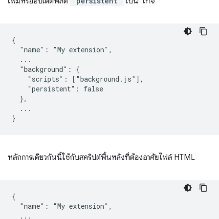
เพิ่มหรืออัปเดตฟิลด์
"persistent"
เป็น "เท็จ"
{

  "name": "My extension",

  ...

  "background": {

    "scripts": ["background.js"],

    "persistent": false

  },

  ...

หลักการเดียวกันนี้ใช้กับสคริปต์พื้นหลังที่ต้องอาศัยไฟล์ HTML
{

  "name": "My extension",

  ...
