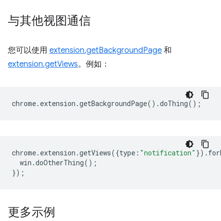
与其他视图通信
您可以使用
extension.getBackgroundPage
和
extension.getViews
。例如：
chrome
.
extension
.
getBackgroundPage
().
doThing
();
chrome
.
extension
.
getViews
({
type
:
"notification"
}).
for
win
.
doOtherThing
();
});
更多示例