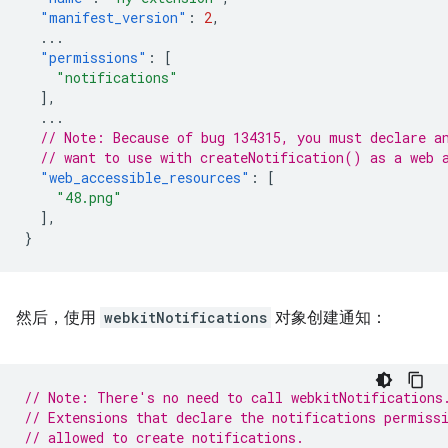
"manifest_version"
:
2
,
...
"permissions"
:
[
"notifications"
],
...
// Note: Because of bug 134315, you must declare a
// want to use with createNotification() as a web 
"web_accessible_resources"
:
[
"48.png"
],
}
然后，使用
webkitNotifications
对象创建通知：
// Note: There's no need to call webkitNotifications
// Extensions that declare the notifications permiss
// allowed to create notifications.