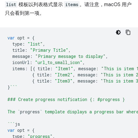
list
模板以列表格式显示
items
。请注意，macOS 用户
只会看到第一项。
var
opt
=
{
type
:
"list"
,
title
:
"Primary Title"
,
message
:
"Primary message to display"
,
iconUrl
:
"url_to_small_icon"
,
items
:
[{
title
:
"Item1"
,
message
:
"This is item 
{
title
:
"Item2"
,
message
:
"This is item 
{
title
:
"Item3"
,
message
:
"This is item 
}
```
### Create progress notification {: #progress }
The `
progress
` template displays a progress bar wher
```
js
var
opt
=
{
type
:
"progress"
,