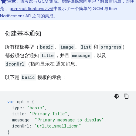
注意
：请考虑与 GCM 集成。始终
确保您的用户了解最新信息
，即使
是 。
gcm-notifications 示例
中显示了一个简单的 GCM 与 Rich
Notifications API 之间的集成。
创建基本通知
所有模板类型（
basic
、
image
、
list
和
progress
）
都必须包含通知
title
，并且
message
，以及
iconUrl
（指向显示在 通知消息。
以下是
basic
模板的示例：
var
opt
=
{
type
:
"basic"
,
title
:
"Primary Title"
,
message
:
"Primary message to display"
,
iconUrl
:
"url_to_small_icon"
}