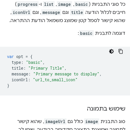
כל סוגי התבניות (
basic
,
image
,
list
ו-
progress
)
חייבים לכלול הודעה
title
וגם
message
, וגם
iconUrl
,
שהוא קישור לסמל קטן שמוצג משמאל הודעת ההתראה.
דוגמה לתבנית
basic
:
var
opt
=
{
type
:
"basic"
,
title
:
"Primary Title"
,
message
:
"Primary message to display"
,
iconUrl
:
"url_to_small_icon"
}
שימוש בתמונה
סוג התבנית
image
כולל גם
imageUrl
, שהוא קישור
לתמונה שמוצגת בתצוגה מקדימה בהודעה. שימו לב