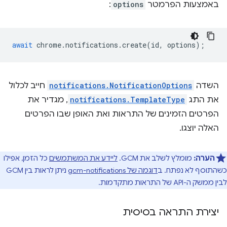
באמצעות הפרמטר
options
:
await
chrome
.
notifications
.
create
(
id
,
options
);
השדה
notifications.NotificationOptions
חייב לכלול
את התג
notifications.TemplateType
, מגדיר את
הפרטים הזמינים של התראות ואת האופן שבו הפרטים
האלה יוצגו.
הערה:
מומלץ לשלב את GCM.
ליידע את המשתמשים
כל הזמן, אפילו
כשהתוסף לא נפתח. ב
דוגמה של gcm-notifications
ניתן לראות בין GCM
לבין ממשק ה-API של התראות מתקדמות.
יצירת התראה בסיסית