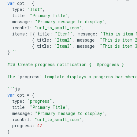
var
opt
=
{
type
:
"list"
,
title
:
"Primary Title"
,
message
:
"Primary message to display"
,
iconUrl
:
"url_to_small_icon"
,
items
:
[{
title
:
"Item1"
,
message
:
"This is item 
{
title
:
"Item2"
,
message
:
"This is item 
{
title
:
"Item3"
,
message
:
"This is item 
}
```
### Create progress notification {: #progress }
The `
progress
` template displays a progress bar wher
```
js
var
opt
=
{
type
:
"progress"
,
title
:
"Primary Title"
,
message
:
"Primary message to display"
,
iconUrl
:
"url_to_small_icon"
,
progress
:
42
}