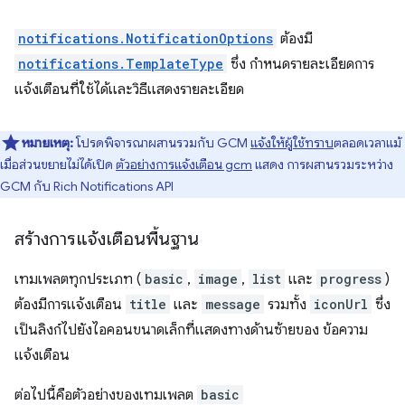
notifications.NotificationOptions
ต้องมี
notifications.TemplateType
ซึ่ง กำหนดรายละเอียดการ
แจ้งเตือนที่ใช้ได้และวิธีแสดงรายละเอียด
หมายเหตุ:
โปรดพิจารณาผสานรวมกับ GCM
แจ้งให้ผู้ใช้ทราบ
ตลอดเวลาแม้
เมื่อส่วนขยายไม่ได้เปิด
ตัวอย่างการแจ้งเตือน gcm
แสดง การผสานรวมระหว่าง
GCM กับ Rich Notifications API
สร้างการแจ้งเตือนพื้นฐาน
เทมเพลตทุกประเภท (
basic
,
image
,
list
และ
progress
)
ต้องมีการแจ้งเตือน
title
และ
message
รวมทั้ง
iconUrl
ซึ่ง
เป็นลิงก์ไปยังไอคอนขนาดเล็กที่แสดงทางด้านซ้ายของ ข้อความ
แจ้งเตือน
ต่อไปนี้คือตัวอย่างของเทมเพลต
basic