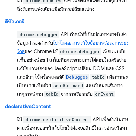
ใช้
chrome.cookies
API เพื่อค้นหาและแก้ไขคุกกี้ รวม
ถึงรับการแจ้งเตือนเมื่อมีการเปลี่ยนแปลง
ดีบักเกอร์
chrome.debugger
API ทำหน้าที่เป็นช่องทางการรับส่ง
ข้อมูลสำรองสำหรับ
โปรโตคอลการแก้ไขข้อบกพร่องจากระยะ
ไกล
ของ Chrome ใช้
chrome.debugger
เพื่อแนบกับ
แท็บอย่างน้อย 1 แท็บเพื่อตรวจสอบการโต้ตอบในเครือข่าย
แก้ข้อบกพร่องของ JavaScript เปลี่ยน DOM และ CSS
และอื่นๆ ใช้พร็อพเพอร์ตี้
Debuggee
tabId
เพื่อกำหนด
เป้าหมายแท็บด้วย
sendCommand
และกำหนดเส้นทาง
เหตุการณ์ตาม
tabId
จากการเรียกกลับ
onEvent
declarativeContent
ใช้
chrome.declarativeContent
API เพื่อดำเนินการ
ตามเนื้อหาของหน้าเว็บโดยไม่ต้องขอสิทธิ์ในการอ่านเนื้อหา