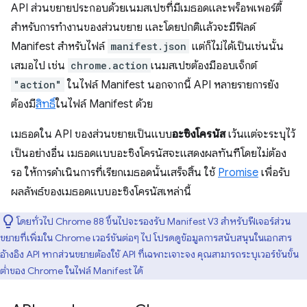
API ส่วนขยายประกอบด้วยเนมสเปซที่มีเมธอดและพร็อพเพอร์ตี้
สำหรับการทำงานของส่วนขยาย และโดยปกติแล้วจะมีฟิลด์
Manifest สำหรับไฟล์
manifest.json
แต่ก็ไม่ได้เป็นเช่นนั้น
เสมอไป เช่น
chrome.action
เนมสเปซต้องมีออบเจ็กต์
"action"
ในไฟล์ Manifest นอกจากนี้ API หลายรายการยัง
ต้องมี
สิทธิ์
ในไฟล์ Manifest ด้วย
เมธอดใน API ของส่วนขยายเป็นแบบ
อะซิงโครนัส
เว้นแต่จะระบุไว้
เป็นอย่างอื่น เมธอดแบบอะซิงโครนัสจะแสดงผลทันทีโดยไม่ต้อง
รอ ให้การดำเนินการที่เรียกเมธอดนั้นเสร็จสิ้น ใช้
Promise
เพื่อรับ
ผลลัพธ์ของเมธอดแบบอะซิงโครนัสเหล่านี้
โดยทั่วไป Chrome 88 ขึ้นไปจะรองรับ Manifest V3 สำหรับฟีเจอร์ส่วน
ขยายที่เพิ่มใน Chrome เวอร์ชันต่อๆ ไป โปรดดูข้อมูลการสนับสนุนในเอกสาร
อ้างอิง API หากส่วนขยายต้องใช้ API ที่เฉพาะเจาะจง คุณสามารถระบุเวอร์ชันขั้น
ต่ำของ Chrome ในไฟล์ Manifest ได้