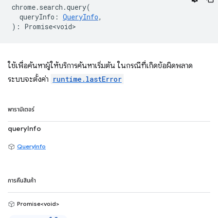
chrome
.
search
.
query
(
queryInfo
:
QueryInfo
,
)
:
Promise<void>
ใช้เพื่อค้นหาผู้ให้บริการค้นหาเริ่มต้น ในกรณีที่เกิดข้อผิดพลาด
ระบบจะตั้งค่า
runtime.lastError
พารามิเตอร์
queryInfo
QueryInfo
การคืนสินค้า
Promise<void>