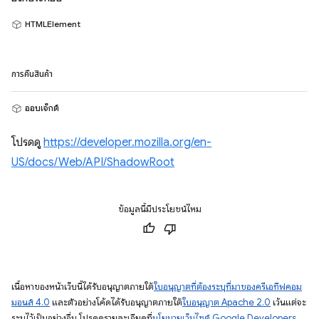
HTMLElement
การคืนสินค้า
ออบเจ็กต์
โปรดดู
https://developer.mozilla.org/en-
US/docs/Web/API/ShadowRoot
ข้อมูลนี้มีประโยชน์ไหม
เนื้อหาของหน้าเว็บนี้ได้รับอนุญาตภายใต้
ใบอนุญาตที่ต้องระบุที่มาของครีเอทีฟคอม
มอนส์ 4.0
และตัวอย่างโค้ดได้รับอนุญาตภายใต้
ใบอนุญาต Apache 2.0
เว้นแต่จะ
ระบุไว้เป็นอย่างอื่น โปรดดูรายละเอียดที่
นโยบายเว็บไซต์ Google Developers