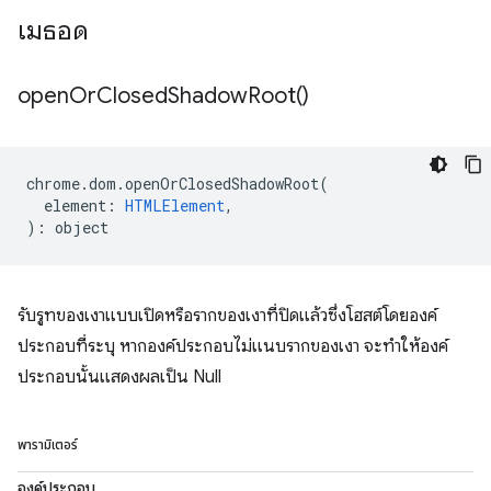
เมธอด
open
Or
Closed
Shadow
Root(
)
chrome
.
dom
.
openOrClosedShadowRoot
(
element
:
HTMLElement
,
)
:
object
รับรูทของเงาแบบเปิดหรือรากของเงาที่ปิดแล้วซึ่งโฮสต์โดยองค์
ประกอบที่ระบุ หากองค์ประกอบไม่แนบรากของเงา จะทำให้องค์
ประกอบนั้นแสดงผลเป็น Null
พารามิเตอร์
องค์ประกอบ