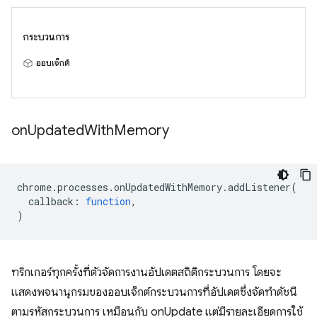
กระบวนการ
ออบเจ็กต์
on
Updated
With
Memory
chrome
.
processes
.
onUpdatedWithMemory
.
addListener
(
callback
:
function
,
)
ทริกเกอร์ทุกครั้งที่ตัวจัดการงานอัปเดตสถิติกระบวนการ โดยจะ
แสดงพจนานุกรมของออบเจ็กต์กระบวนการที่อัปเดตซึ่งจัดทำดัชนี
ตามรหัสกระบวนการ เหมือนกับ onUpdate แต่มีรายละเอียดการใช้