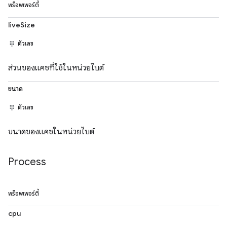
พร็อพเพอร์ตี้
liveSize
ตัวเลข
ส่วนของแคชที่ใช้ในหน่วยไบต์
ขนาด
ตัวเลข
ขนาดของแคชในหน่วยไบต์
Process
พร็อพเพอร์ตี้
cpu