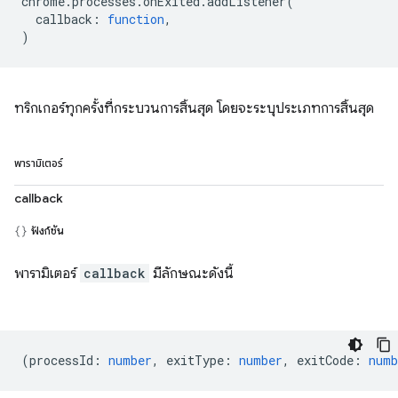
chrome
.
processes
.
onExited
.
addListener
(
callback
:
function
,
)
ทริกเกอร์ทุกครั้งที่กระบวนการสิ้นสุด โดยจะระบุประเภทการสิ้นสุด
พารามิเตอร์
callback
ฟังก์ชัน
พารามิเตอร์
callback
มีลักษณะดังนี้
(
processId
:
number
,
exitType
:
number
,
exitCode
:
numb