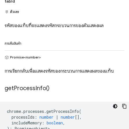
tabId
ตัวเลข
รหัสของแท็บที่จะแสดงรหัสกระบวนการของตัวแสดงผล
การคืนสินค้า
Promise<number>
การเรียกกลับเพื่อแสดงรหัสของกระบวนการแสดงผลของแท็บ
get
Process
Info(
)
chrome
.
processes
.
getProcessInfo
(
processIds
:
number
|
number
[],
includeMemory
:
boolean
,
)
:
Promise<object>