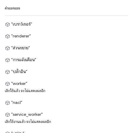
ค่าแจกแจง
"เบราว์เซอร์"
"renderer"
"ส่วนขยาย"
"การแจ้งเตือน"
"ปลั๊กอิน"
"worker"
เลิกใช้แล้ว จะไม่แสดงผลอีก
"nacl"
"service_worker"
เลิกใช้งานแล้ว จะไม่แสดงผลอีก