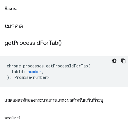
ชื่องาน
เมธอด
get
Process
Id
For
Tab(
)
chrome
.
processes
.
getProcessIdForTab
(
tabId
:
number
,
)
:
Promise<number>
แสดงผลรหัสของกระบวนการแสดงผลสำหรับแท็บที่ระบุ
พารามิเตอร์