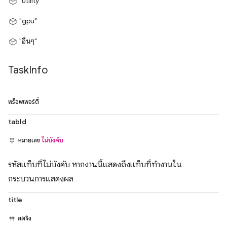
"utility"
"gpu"
"อื่นๆ"
Task
Info
พร็อพเพอร์ตี้
tabId
หมายเลข
ไม่บังคับ
รหัสแท็บที่ไม่บังคับ หากงานนี้แสดงถึงแท็บที่ทำงานใน
กระบวนการแสดงผล
title
สตริง