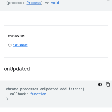
(
process
:
Process
) =>
void
กระบวนการ
กระบวนการ
on
Updated
chrome
.
processes
.
onUpdated
.
addListener
(
callback
:
function
,
)