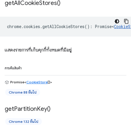
get
All
Cookie
Stores(
)
chrome
.
cookies
.
getAllCookieStores
()
:
Promise<
CookieS
แสดงรายการที่เก็บคุกกี้ทั้งหมดที่มีอยู่
การคืนสินค้า
Promise<
CookieStore
[]>
Chrome 88 ขึ้นไป
get
Partition
Key(
)
Chrome 132 ขึ้นไป