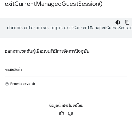
exit
Current
Managed
Guest
Session(
)
chrome
.
enterprise
.
login
.
exitCurrentManagedGuestSessi
ออกจากเซสชันผู้เยี่ยมชมที่มีการจัดการปัจจุบัน
การคืนสินค้า
Promise<void>
ข้อมูลนี้มีประโยชน์ไหม