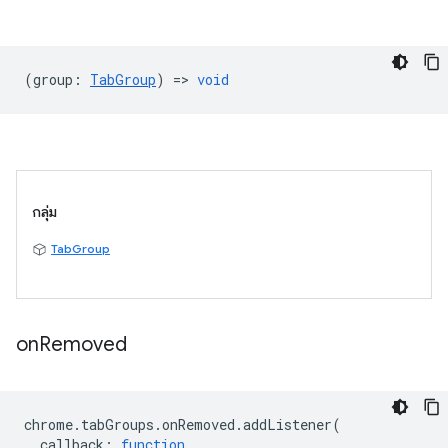
(
group
:
TabGroup
) =>
void
กลุ่ม
TabGroup
on
Removed
chrome
.
tabGroups
.
onRemoved
.
addListener
(
callback
:
function
,