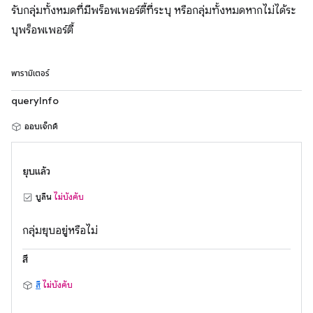
รับกลุ่มทั้งหมดที่มีพร็อพเพอร์ตี้ที่ระบุ หรือกลุ่มทั้งหมดหากไม่ได้ระ
บุพร็อพเพอร์ตี้
พารามิเตอร์
queryInfo
ออบเจ็กต์
ยุบแล้ว
บูลีน
ไม่บังคับ
กลุ่มยุบอยู่หรือไม่
สี
สี
ไม่บังคับ