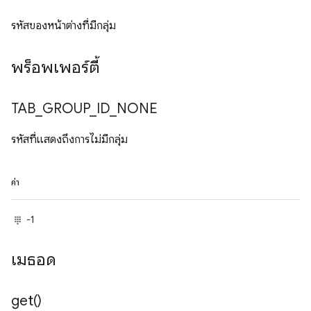
รหัสของหน้าต่างที่มีกลุ่ม
พร็อพเพอร์ตี้
TAB
_
GROUP
_
ID
_
NONE
รหัสที่แสดงถึงการไม่มีกลุ่ม
ค่า
-1
เมธอด
get(
)