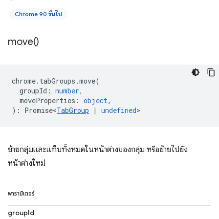
Chrome 90 ขึ้นไป
move(
)
chrome
.
tabGroups
.
move
(
groupId
:
number
,
moveProperties
:
object
,
)
:
Promise<
TabGroup
|
undefined
>
ย้ายกลุ่มและแท็บทั้งหมดในหน้าต่างของกลุ่ม หรือย้ายไปยัง
หน้าต่างใหม่
พารามิเตอร์
groupId