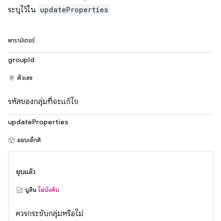
ระบุไว้ใน
updateProperties
พารามิเตอร์
groupId
ตัวเลข
รหัสของกลุ่มที่จะแก้ไข
updateProperties
ออบเจ็กต์
ยุบแล้ว
บูลีน
ไม่บังคับ
ควรกระชับกลุ่มหรือไม่