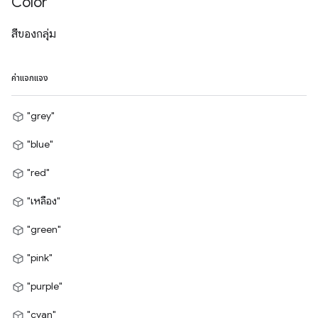
Color
สีของกลุ่ม
ค่าแจกแจง
"grey"
"blue"
"red"
"เหลือง"
"green"
"pink"
"purple"
"cyan"