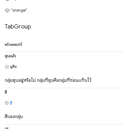
"orange"
Tab
Group
พร็อพเพอร์ตี้
ยุบแล้ว
บูลีน
กลุ่มยุบอยู่หรือไม่ กลุ่มที่ยุบคือกลุ่มที่ซ่อนแท็บไว้
สี
สี
สีของกลุ่ม
id