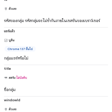
ตัวเลข
รหัสของกลุ่ม รหัสกลุ่มจะไม่ซ้ำกันภายในเซสชันของเบราว์เซอร์
แชร์แล้ว
บูลีน
Chrome 137 ขึ้นไป
กลุ่มแชร์หรือไม่
title
สตริง
ไม่บังคับ
ชื่อกลุ่ม
windowId
ตัวเลข