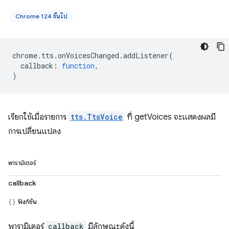
Chrome 124 ขึ้นไป
chrome
.
tts
.
onVoicesChanged
.
addListener
(
callback
:
function
,
)
เรียกใช้เมื่อรายการ
tts.TtsVoice
ที่ getVoices จะแสดงผลมี
การเปลี่ยนแปลง
พารามิเตอร์
callback
ฟังก์ชัน
พารามิเตอร์
callback
มีลักษณะดังนี้