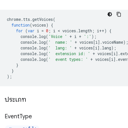
chrome
.
tts
.
getVoices
(
function
(
voices
)
{
for
(
var
i
=
0
;
i
 < 
voices
.
length
;
i
++
)
{
console
.
log
(
'Voice '
+
i
+
':'
);
console
.
log
(
'  name: '
+
voices
[
i
].
voiceName
)
console
.
log
(
'  lang: '
+
voices
[
i
].
lang
);
console
.
log
(
'  extension id: '
+
voices
[
i
].
ext
console
.
log
(
'  event types: '
+
voices
[
i
].
even
}
}
);
ประเภท
Event
Type