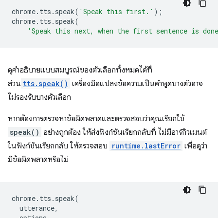
chrome
.
tts
.
speak
(
'Speak this first.'
);
chrome
.
tts
.
speak
(
'Speak this next, when the first sentence is don
ดูคำอธิบายแบบสมบูรณ์ของตัวเลือกทั้งหมดได้ที่
ส่วน
tts.speak()
เครื่องมือแปลงข้อความเป็นคำพูดบางตัวอาจ
ไม่รองรับบางตัวเลือก
หากต้องการตรวจหาข้อผิดพลาดและตรวจสอบว่าคุณเรียกใช้
speak()
อย่างถูกต้อง ให้ส่งฟังก์ชันเรียกกลับที่ ไม่มีอาร์กิวเมนต์
ในฟังก์ชันเรียกกลับ ให้ตรวจสอบ
runtime.lastError
เพื่อดูว่า
มีข้อผิดพลาดหรือไม่
chrome
.
tts
.
speak
(
utterance
,
options
,