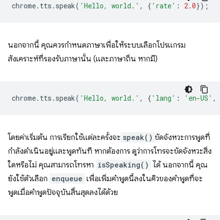
chrome
.
tts
.
speak
(
'Hello, world.'
,
{
'rate'
:
2.0
});
นอกจากนี้ คุณควรกำหนดภาษาเพื่อให้ระบบเลือกโปรแกรม
สังเคราะห์ที่รองรับภาษานั้น (และภาษาถิ่น หากมี)
chrome
.
tts
.
speak
(
'Hello, world.'
,
{
'lang'
:
'en-US'
,
โดยค่าเริ่มต้น การเรียกใช้แต่ละครั้งจะ
speak()
ขัดจังหวะการพูดที่
กำลังดำเนินอยู่และพูดทันที หากต้องการ ดูว่าการโทรจะขัดจังหวะสิ่ง
ใดหรือไม่ คุณสามารถโทรหา
isSpeaking()
ได้ นอกจากนี้ คุณ
ยังใช้ตัวเลือก
enqueue
เพื่อเพิ่มคำพูดนี้ลงในคิวของคำพูดที่จะ
พูดเมื่อคำพูดปัจจุบันสิ้นสุดลงได้ด้วย