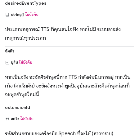
desiredEventTypes
string[]
ไม่บังคับ
ประเภทเหตุการณ์ TTS ที่คุณสนใจฟัง หากไม่มี ระบบอาจส่ง
เหตุการณ์ทุกประเภท
จัดคิว
บูลีน
ไม่บังคับ
หากเป็นจริง จะจัดคิวคำพูดนี้หาก TTS กำลังดำเนินการอยู่ หากเป็น
เท็จ (ค่าเริ่มต้น) จะขัดจังหวะคำพูดปัจจุบันและล้างคิวคำพูดก่อนที่
จะพูดคำพูดใหม่นี้
extensionId
สตริง
ไม่บังคับ
รหัสส่วนขยายของเครื่องมือ Speech ที่จะใช้ (หากทราบ)