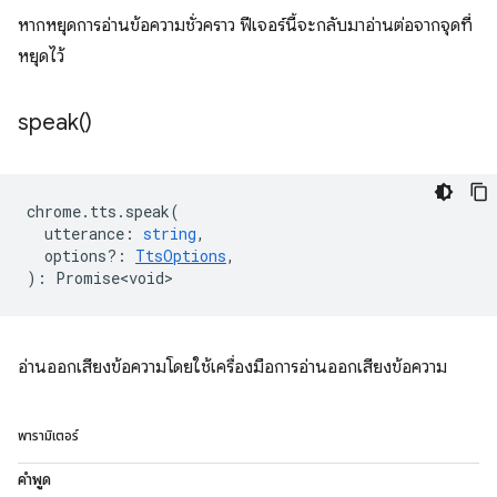
หากหยุดการอ่านข้อความชั่วคราว ฟีเจอร์นี้จะกลับมาอ่านต่อจากจุดที่
หยุดไว้
speak(
)
chrome
.
tts
.
speak
(
utterance
:
string
,
options?
:
TtsOptions
,
)
:
Promise<void>
อ่านออกเสียงข้อความโดยใช้เครื่องมือการอ่านออกเสียงข้อความ
พารามิเตอร์
คำพูด