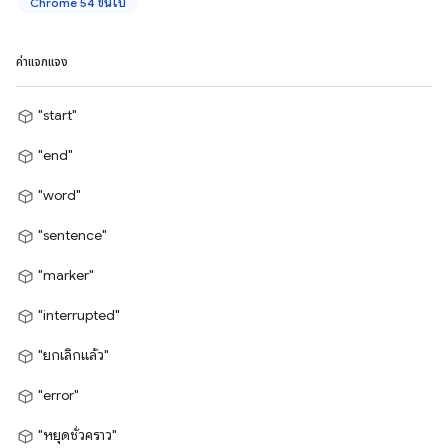
Chrome 54 ขึ้นไป
ค่าแจกแจง
"start"
"end"
"word"
"sentence"
"marker"
"interrupted"
"ยกเลิกแล้ว"
"error"
"หยุดชั่วคราว"