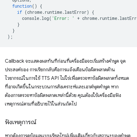
function
()
{
if
(
chrome
.
runtime
.
lastError
)
{
console
.
log
(
'Error: '
+
chrome
.
runtime
.
lastErr
}
}
);
Callback จะแสดงผลทันทีก่อนที่เครื่องมือจะเริ่มสร้างคำพูด จุด
ประสงค์ของ การเรียกกลับคือการแจ้งเตือนข้อผิดพลาดด้าน
ไวยากรณ์ในการใช้ TTS API ไม่ใช่เพื่อตรวจหาข้อผิดพลาดทั้งหมด
ที่อาจเกิดขึ้นในกระบวนการสังเคราะห์และเอาต์พุตคำพูด หาก
ต้องการตรวจหาข้อผิดพลาดเหล่านี้ด้วย คุณต้องใช้เครื่องมือฟัง
เหตุการณ์ตามที่อธิบายไว้ในส่วนถัดไป
ฟังเหตุการณ์
หากต้องการดูข้อมูลแบบเรียลไทม์เพิ่มเติมเกี่ยวกับสถานะของคำพูด