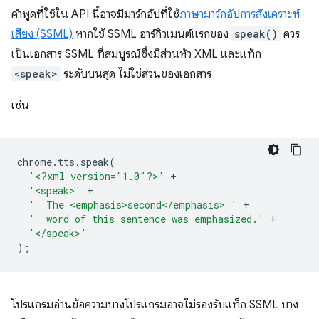
คำพูดที่ใช้ใน API นี้อาจมีมาร์กอัปที่ใช้
ภาษามาร์กอัปการสังเคราะห์
เสียง (SSML)
หากใช้ SSML อาร์กิวเมนต์แรกของ
speak()
ควร
เป็นเอกสาร SSML ที่สมบูรณ์ซึ่งมีส่วนหัว XML และแท็ก
<speak>
ระดับบนสุด ไม่ใช่ส่วนของเอกสาร
เช่น
chrome
.
tts
.
speak
(
'<?xml version="1.0"?>'
+
'<speak>'
+
'  The <emphasis>second</emphasis> '
+
'  word of this sentence was emphasized.'
+
'</speak>'
);
โปรแกรมอ่านข้อความบางโปรแกรมอาจไม่รองรับแท็ก SSML บาง