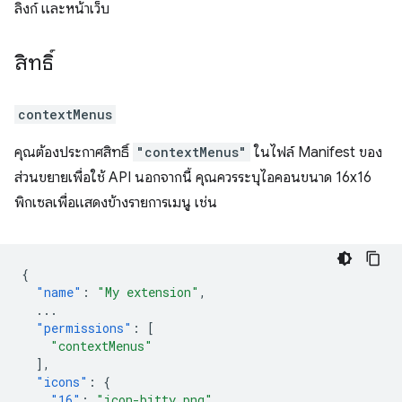
ลิงก์ และหน้าเว็บ
สิทธิ์
contextMenus
คุณต้องประกาศสิทธิ์
"contextMenus"
ในไฟล์ Manifest ของ
ส่วนขยายเพื่อใช้ API นอกจากนี้ คุณควรระบุไอคอนขนาด 16x16
พิกเซลเพื่อแสดงข้างรายการเมนู เช่น
{
"name"
:
"My extension"
,
...
"permissions"
:
[
"contextMenus"
],
"icons"
:
{
"16"
:
"icon-bitty.png"
,