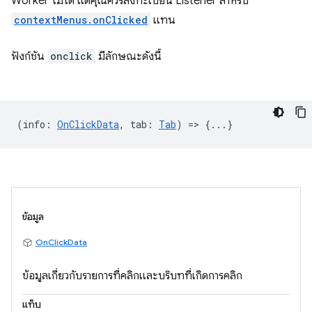
Worker ไม่ได้ แต่คุณควรลงทะเบียน Listener สำหรับ
contextMenus.onClicked
แทน
ฟังก์ชัน
onclick
มีลักษณะดังนี้
(
info
:
OnClickData
,
tab
:
Tab
) => {...}
ข้อมูล
OnClickData
ข้อมูลเกี่ยวกับรายการที่คลิกและบริบทที่เกิดการคลิก
แท็บ