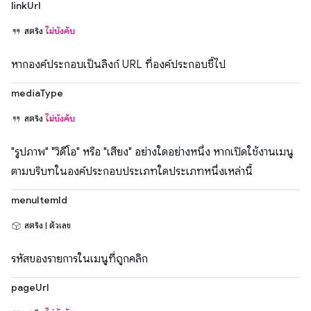
linkUrl
สตริง
ไม่บังคับ
หากองค์ประกอบเป็นลิงก์ URL ที่องค์ประกอบชี้ไป
mediaType
สตริง
ไม่บังคับ
"รูปภาพ" "วิดีโอ" หรือ "เสียง" อย่างใดอย่างหนึ่ง หากเปิดใช้งานเมนู
ตามบริบทในองค์ประกอบประเภทใดประเภทหนึ่งเหล่านี้
menuItemId
สตริง | ตัวเลข
รหัสของรายการในเมนูที่ถูกคลิก
pageUrl