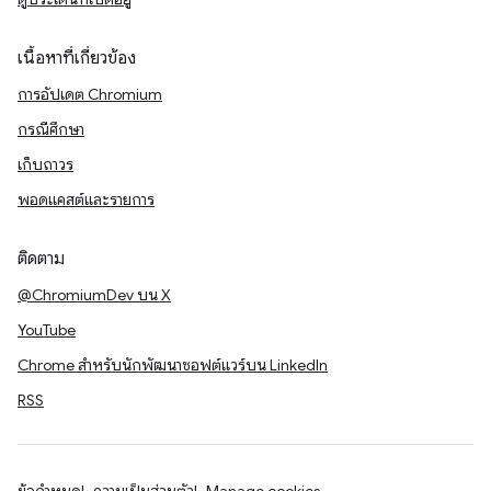
เนื้อหาที่เกี่ยวข้อง
การอัปเดต Chromium
กรณีศึกษา
เก็บถาวร
พอดแคสต์และรายการ
ติดตาม
@ChromiumDev บน X
YouTube
Chrome สำหรับนักพัฒนาซอฟต์แวร์บน LinkedIn
RSS