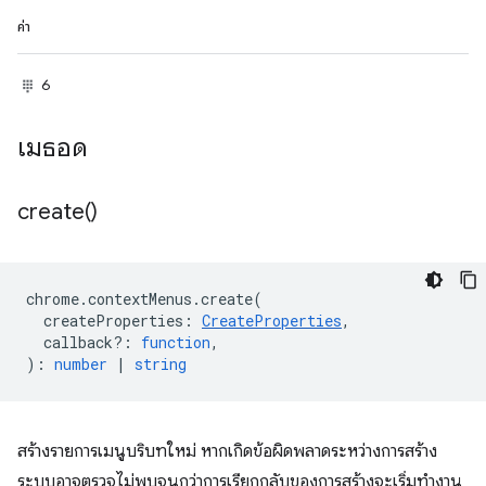
ค่า
6
เมธอด
create(
)
chrome
.
contextMenus
.
create
(
createProperties
:
CreateProperties
,
callback?
:
function
,
)
:
number
|
string
สร้างรายการเมนูบริบทใหม่ หากเกิดข้อผิดพลาดระหว่างการสร้าง
ระบบอาจตรวจไม่พบจนกว่าการเรียกกลับของการสร้างจะเริ่มทำงาน