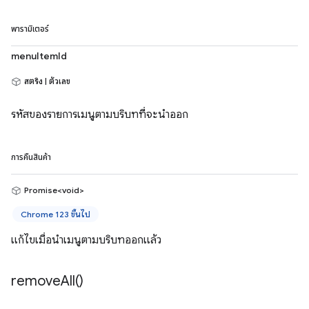
พารามิเตอร์
menuItemId
สตริง | ตัวเลข
รหัสของรายการเมนูตามบริบทที่จะนำออก
การคืนสินค้า
Promise<void>
Chrome 123 ขึ้นไป
แก้ไขเมื่อนำเมนูตามบริบทออกแล้ว
remove
All(
)