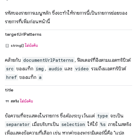
รหัสของรายการเมนูหลัก ซึ่งจะทำให้รายการนี้เป็นรายการย่อยของ
รายการที่เพิ่มก่อนหน้านี้
targetUrlPatterns
string[]
ไม่บังคับ
คล้ายกับ
documentUrlPatterns
, ฟิลเตอร์ที่อิงตามแอตทริบิวต์
src
ของแท็ก
img
,
audio
และ
video
รวมถึงแอตทริบิวต์
href
ของแท็ก
a
title
สตริง
ไม่บังคับ
ข้อความที่จะแสดงในรายการ ซึ่ง
ต้องระบุ
เว้นแต่
type
จะเป็น
separator
เมื่อบริบทเป็น
selection
ให้ใช้
%s
ภายในสตริง
เพื่อแสดงข้อความที่เลือก เช่น หากค่าของพารามิเตอร์นี้คือ "แปล