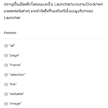
ปรากฏขึ้นเมื่อคลิกไอคอนแอปใน Launcher/แถบงาน/Dock/ฯลฯ
แพลตฟอร์มต่างๆ อาจจำกัดสิ่งที่รองรับจริงในเมนูบริบทของ
Launcher
ค่าแจกแจง
"all"
"page"
"frame"
"selection"
"link"
"editable"
"image"