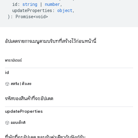
id
:
string
|
number
,
updateProperties
:
object
,
)
:
Promise<void>
อัปเดตรายการเมนูตามบริบทที่สร้างไว้ก่อนหน้านี้
พารามิเตอร์
id
สตริง | ตัวเลข
รหัสของสินค้าที่จะอัปเดต
updateProperties
ออบเจ็กต์
ที่พักที่จะอัปเดต ยอมรับค่าเดียวกับฟังก์ชัน