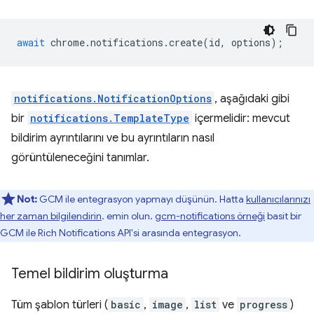
await
chrome
.
notifications
.
create
(
id
,
options
);
notifications.NotificationOptions
, aşağıdaki gibi
bir
notifications.TemplateType
içermelidir: mevcut
bildirim ayrıntılarını ve bu ayrıntıların nasıl
görüntüleneceğini tanımlar.
Not:
GCM ile entegrasyon yapmayı düşünün. Hatta
kullanıcılarınızı
her zaman bilgilendirin
. emin olun.
gcm-notifications örneği
basit bir
GCM ile Rich Notifications API'si arasında entegrasyon.
Temel bildirim oluşturma
Tüm şablon türleri (
basic
,
image
,
list
ve
progress
)