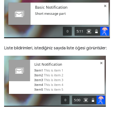
Liste bildirimleri, istediğiniz sayıda liste öğesi görüntüler: