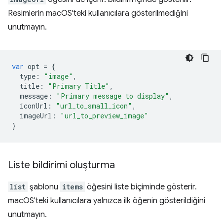
Resimlerin macOS'teki kullanıcılara gösterilmediğini
unutmayın.
var
opt
=
{
type
:
"image"
,
title
:
"Primary Title"
,
message
:
"Primary message to display"
,
iconUrl
:
"url_to_small_icon"
,
imageUrl
:
"url_to_preview_image"
}
Liste bildirimi oluşturma
list
şablonu
items
öğesini liste biçiminde gösterir.
macOS'teki kullanıcılara yalnızca ilk öğenin gösterildiğini
unutmayın.