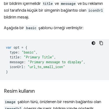
bir bildirim içermelidir
title
ve
message
ve bu reklamın
sol tarafında küçük bir simgenin bağlantısı olan
iconUrl
bildirim mesajı.
Aşağıda bir
basic
şablonu örneği verilmiştir:
var
opt
=
{
type
:
"basic"
,
title
:
"Primary Title"
,
message
:
"Primary message to display"
,
iconUrl
:
"url_to_small_icon"
}
Resim kullanın
image
şablon türü, önizlenen bir resmin bağlantısı olan
imageUrl
öğesini de içerir. bildirim içinde gösterilir.