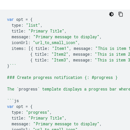
var
opt
=
{
type
:
"list"
,
title
:
"Primary Title"
,
message
:
"Primary message to display"
,
iconUrl
:
"url_to_small_icon"
,
items
:
[{
title
:
"Item1"
,
message
:
"This is item 
{
title
:
"Item2"
,
message
:
"This is item 
{
title
:
"Item3"
,
message
:
"This is item 
}
```
### Create progress notification {: #progress }
The `
progress
` template displays a progress bar wher
```
js
var
opt
=
{
type
:
"progress"
,
title
:
"Primary Title"
,
message
:
"Primary message to display"
,
iconUrl
:
"url_to_small_icon"
,