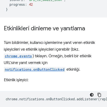
progress
:
42
}
Etkinlikleri dinleme ve yanıtlama
Tüm bildirimler, kullanıcı işlemlerine yanıt veren etkinlik
işleyicileri ve etkinlik işleyicileri içerebilir (bkz.
chrome.events
) tıklayın. Örneğin, belirli bir etkinlik
URL'sine yanıt vermek için
notifications.onButtonClicked
etkinliği.
Etkinlik işleyici:
chrome
.
notifications
.
onButtonClicked
.
addListener
(
rep