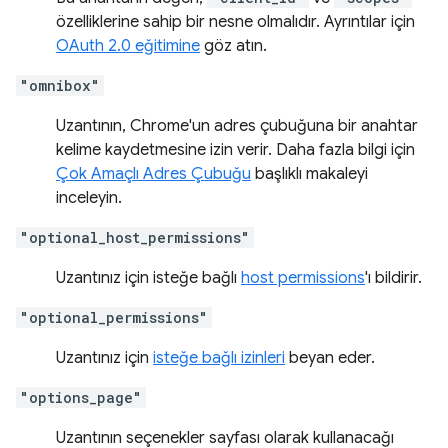
özelliklerine sahip bir nesne olmalıdır. Ayrıntılar için
OAuth 2.0 eğitimine
göz atın.
"omnibox"
Uzantının, Chrome'un adres çubuğuna bir anahtar
kelime kaydetmesine izin verir. Daha fazla bilgi için
Çok Amaçlı Adres Çubuğu
başlıklı makaleyi
inceleyin.
"optional_host_permissions"
Uzantınız için isteğe bağlı
host permissions
'ı bildirir.
"optional_permissions"
Uzantınız için
isteğe bağlı izinleri
beyan eder.
"options_page"
Uzantının seçenekler sayfası olarak kullanacağı