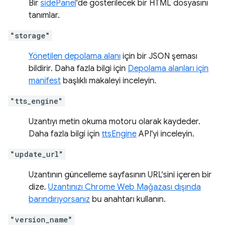
Bir
sidePanel
'de gösterilecek bir HTML dosyasını
tanımlar.
"storage"
Yönetilen depolama alanı
için bir JSON şeması
bildirir. Daha fazla bilgi için
Depolama alanları için
manifest
başlıklı makaleyi inceleyin.
"tts_engine"
Uzantıyı metin okuma motoru olarak kaydeder.
Daha fazla bilgi için
ttsEngine
API'yi inceleyin.
"update_url"
Uzantının güncelleme sayfasının URL'sini içeren bir
dize.
Uzantınızı Chrome Web Mağazası dışında
barındırıyorsanız
bu anahtarı kullanın.
"version_name"