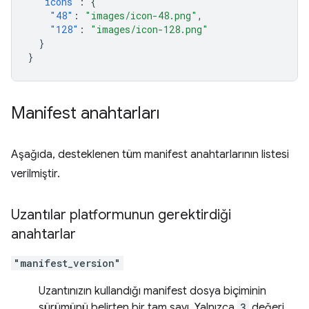
"icons"
:
{
"48"
:
"images/icon-48.png"
,
"128"
:
"images/icon-128.png"
}
}
Manifest anahtarları
Aşağıda, desteklenen tüm manifest anahtarlarının listesi
verilmiştir.
Uzantılar platformunun gerektirdiği
anahtarlar
"manifest_version"
Uzantınızın kullandığı manifest dosya biçiminin
sürümünü belirten bir tam sayı. Yalnızca
3
değeri