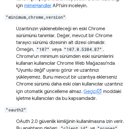
için
mimeHandler
API'sini inceleyin.
"minimum_chrome_version"
Uzantınızın yüklenebileceği en eski Chrome
sürümünü tanımlar. Değer, mevcut bir Chrome
tarayıcı sürümü dizesinin alt dizesi olmalıdır.
Örneğin,
"107"
veya
"107.0.5304.87"
.
Chrome'un minimum sürümden eski sürümlerini
kullanan kullanıcılar Chrome Web Mağazası'nda
"Uyumlu değil" uyarısı görür ve uzantınızı
yükleyemez. Bunu mevcut bir uzantıya eklerseniz
Chrome sürümü daha eski olan kullanıcılar uzantınız
için otomatik güncelleme almaz.
Geçici
moddaki
işletme kullanıcıları da bu kapsamdadır.
"oauth2"
OAuth 2.0 güvenlik kimliğinin kullanılmasına izin verir.
Bu anahtarın değeri,
"client_id"
ve
"scopes"